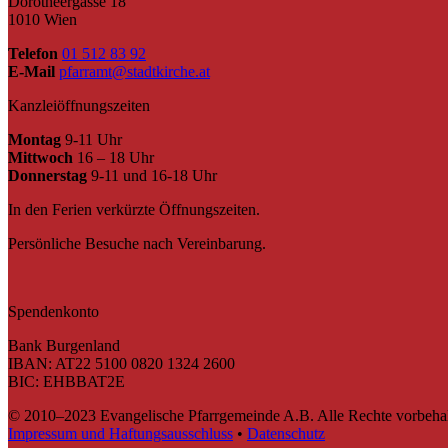
Dorotheergasse 18
1010 Wien
Telefon
01 512 83 92
E-Mail
pfarramt@stadtkirche.at
Kanzleiöffnungszeiten
Montag
9-11 Uhr
Mittwoch
16 – 18 Uhr
Donnerstag
9-11 und 16-18 Uhr
In den Ferien verkürzte Öffnungszeiten.
Persönliche Besuche nach Vereinbarung.
Spendenkonto
Bank Burgenland
IBAN: AT22 5100 0820 1324 2600
BIC: EHBBAT2E
© 2010–2023 Evangelische Pfarrgemeinde A.B. Alle Rechte vorbehal
Impressum und Haftungsausschluss
•
Datenschutz