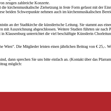
von zeugen zahlreiche Konzerte.
 die kirchenmusikalische Zielsetzung in feste Form gefasst mit der E
Diese beiden Schwerpunkte nehmen auch im kirchenmusikalischen Bereic
tin an der Stadtkirche die künstlerische Leitung. Sie stammt aus ein
it Auszeichnung abgeschlossen. Weitere Studien führten sie nach Pari
n Klausenburg unterrichtet die viel beschäftigte Künstlerin Chorleitu
Wien“. Die Mitglieder leisten einen jährlichen Beitrag von € 25,-. Wei
sind, dann sprechen Sie uns bitte einfach an. (Kontakt über das Pfarram
itrag möglich: