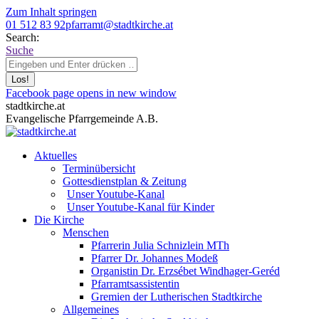
Zum Inhalt springen
01 512 83 92
pfarramt@stadtkirche.at
Search:
Suche
Facebook page opens in new window
stadtkirche.at
Evangelische Pfarrgemeinde A.B.
Aktuelles
Terminübersicht
Gottesdienstplan & Zeitung
Unser Youtube-Kanal
Unser Youtube-Kanal für Kinder
Die Kirche
Menschen
Pfarrerin Julia Schnizlein MTh
Pfarrer Dr. Johannes Modeß
Organistin Dr. Erzsébet Windhager-Geréd
Pfarramtsassistentin
Gremien der Lutherischen Stadtkirche
Allgemeines