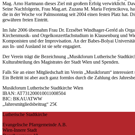
Mag. Arno Hartmann dieses Ziel mit großem Erfolg verwirklicht. Da
Seine Nachfolgerin, Frau Mag.art. Zuzana M. Maria Ferjencikova, hat
die in der Woche vor Palmsonntag seit 2004 einen festen Platz hat. 
gewähren freien Eintritt.
Im Jahr 2006 übernahm Frau Dr. Erzsébet Windhager-Geréd als Organis
Kirchenmusik- und Orgelkonzertfachstudium in Klausenburg und Wien m
Komponisten und der Improvisation. An der Babes-Bolyai Universität i
aus In- und Ausland ist sie sehr engagiert.
Der Verein trägt die Bezeichnung „Musikforum Lutherische Stadtkirche 
Kulturabteilung des Magistrates der Stadt Wien und Spenden.
Falls Sie an einer Mitgliedschaft im Verein „Musikforum“ interessiert 
Ein Beitritt ist aber auch ganz formlos durch die Zahlung des Jahresbe
Musikforum Lutherische Stadtkirche Wien
IBAN: AT731200010011008504
BIC: BKAUATWW
„Jahresmitgliedsbeitrag“ 25€
Lutherische Stadtkirche
Evangelische Pfarrgemeinde A.B.
Wien-Innere Stadt