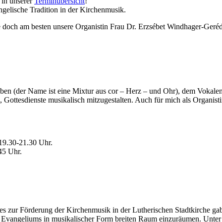
 in unserer
Terminübersicht
!
ngelische Tradition in der Kirchenmusik.
e doch am besten unsere Organistin Frau Dr. Erzsébet Windhager-Geré
ben (der Name ist eine Mixtur aus cor – Herz – und Ohr), dem Vokalen
, Gottesdienste musikalisch mitzugestalten. Auch für mich als Organisti
.
19.30-21.30 Uhr.
45 Uhr.
es zur Förderung der Kirchenmusik in der Lutherischen Stadtkirche ga
Evangeliums in musikalischer Form breiten Raum einzuräumen. Unter de