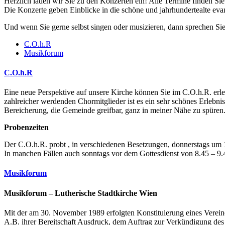
Herzlich laden wir Sie zu den Konzerten ein! Alle Termine finden Sie
Die Konzerte geben Einblicke in die schöne und jahrhundertealte eva
Und wenn Sie gerne selbst singen oder musizieren, dann sprechen Si
C.O.h.R
Musikforum
C.O.h.R
Eine neue Perspektive auf unsere Kirche können Sie im C.O.h.R. erle
zahlreicher werdenden Chormitglieder ist es ein sehr schönes Erlebnis
Bereicherung, die Gemeinde greifbar, ganz in meiner Nähe zu spüren
Probenzeiten
Der C.O.h.R. probt , in verschiedenen Besetzungen, donnerstags um 
In manchen Fällen auch sonntags vor dem Gottesdienst von 8.45 – 9.
Musikforum
Musikforum – Lutherische Stadtkirche Wien
Mit der am 30. November 1989 erfolgten Konstituierung eines Verein
A.B. ihrer Bereitschaft Ausdruck, dem Auftrag zur Verkündigung des 