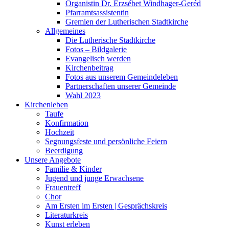
Organistin Dr. Erzsébet Windhager-Geréd
Pfarramtsassistentin
Gremien der Lutherischen Stadtkirche
Allgemeines
Die Lutherische Stadtkirche
Fotos – Bildgalerie
Evangelisch werden
Kirchenbeitrag
Fotos aus unserem Gemeindeleben
Partnerschaften unserer Gemeinde
Wahl 2023
Kirchenleben
Taufe
Konfirmation
Hochzeit
Segnungsfeste und persönliche Feiern
Beerdigung
Unsere Angebote
Familie & Kinder
Jugend und junge Erwachsene
Frauentreff
Chor
Am Ersten im Ersten | Gesprächskreis
Literaturkreis
Kunst erleben