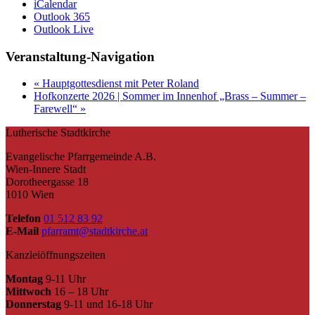
iCalendar
Outlook 365
Outlook Live
Veranstaltung-Navigation
«
Hauptgottesdienst mit Peter Roland
Hofkonzerte 2026 | Sommer im Innenhof „Brass – Summer –
Farewell“
»
Lutherische Stadtkirche
Evangelische Pfarrgemeinde A.B.
Wien-Innere Stadt
Dorotheergasse 18
1010 Wien
Telefon
01 512 83 92
E-Mail
pfarramt@stadtkirche.at
Kanzleiöffnungszeiten
Montag
9-11 Uhr
Mittwoch
16 – 18 Uhr
Donnerstag
9-11 und 16-18 Uhr