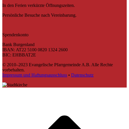
In den Ferien verkürzte Öffnungszeiten.
Persönliche Besuche nach Vereinbarung.
Spendenkonto
Bank Burgenland
IBAN: AT22 5100 0820 1324 2600
BIC: EHBBAT2E
© 2010–2023 Evangelische Pfarrgemeinde A.B. Alle Rechte
vorbehalten.
Impressum und Haftungsausschluss
•
Datenschutz