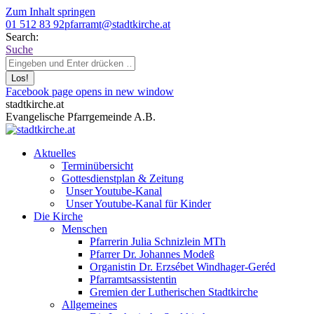
Zum Inhalt springen
01 512 83 92
pfarramt@stadtkirche.at
Search:
Suche
Facebook page opens in new window
stadtkirche.at
Evangelische Pfarrgemeinde A.B.
Aktuelles
Terminübersicht
Gottesdienstplan & Zeitung
Unser Youtube-Kanal
Unser Youtube-Kanal für Kinder
Die Kirche
Menschen
Pfarrerin Julia Schnizlein MTh
Pfarrer Dr. Johannes Modeß
Organistin Dr. Erzsébet Windhager-Geréd
Pfarramtsassistentin
Gremien der Lutherischen Stadtkirche
Allgemeines