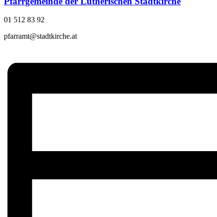
Pfarrgemeinde der Lutherischen Stadtkirche
01 512 83 92
pfarramt@stadtkirche.at