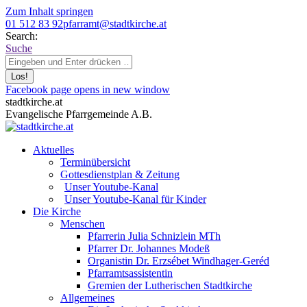
Zum Inhalt springen
01 512 83 92
pfarramt@stadtkirche.at
Search:
Suche
Facebook page opens in new window
stadtkirche.at
Evangelische Pfarrgemeinde A.B.
Aktuelles
Terminübersicht
Gottesdienstplan & Zeitung
Unser Youtube-Kanal
Unser Youtube-Kanal für Kinder
Die Kirche
Menschen
Pfarrerin Julia Schnizlein MTh
Pfarrer Dr. Johannes Modeß
Organistin Dr. Erzsébet Windhager-Geréd
Pfarramtsassistentin
Gremien der Lutherischen Stadtkirche
Allgemeines