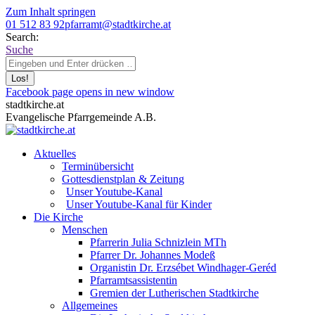
Zum Inhalt springen
01 512 83 92
pfarramt@stadtkirche.at
Search:
Suche
Facebook page opens in new window
stadtkirche.at
Evangelische Pfarrgemeinde A.B.
Aktuelles
Terminübersicht
Gottesdienstplan & Zeitung
Unser Youtube-Kanal
Unser Youtube-Kanal für Kinder
Die Kirche
Menschen
Pfarrerin Julia Schnizlein MTh
Pfarrer Dr. Johannes Modeß
Organistin Dr. Erzsébet Windhager-Geréd
Pfarramtsassistentin
Gremien der Lutherischen Stadtkirche
Allgemeines