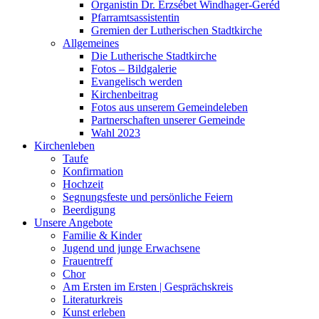
Organistin Dr. Erzsébet Windhager-Geréd
Pfarramtsassistentin
Gremien der Lutherischen Stadtkirche
Allgemeines
Die Lutherische Stadtkirche
Fotos – Bildgalerie
Evangelisch werden
Kirchenbeitrag
Fotos aus unserem Gemeindeleben
Partnerschaften unserer Gemeinde
Wahl 2023
Kirchenleben
Taufe
Konfirmation
Hochzeit
Segnungsfeste und persönliche Feiern
Beerdigung
Unsere Angebote
Familie & Kinder
Jugend und junge Erwachsene
Frauentreff
Chor
Am Ersten im Ersten | Gesprächskreis
Literaturkreis
Kunst erleben