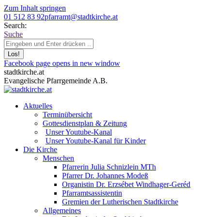
Zum Inhalt springen
01 512 83 92
pfarramt@stadtkirche.at
Search:
Suche
Facebook page opens in new window
stadtkirche.at
Evangelische Pfarrgemeinde A.B.
Aktuelles
Terminübersicht
Gottesdienstplan & Zeitung
Unser Youtube-Kanal
Unser Youtube-Kanal für Kinder
Die Kirche
Menschen
Pfarrerin Julia Schnizlein MTh
Pfarrer Dr. Johannes Modeß
Organistin Dr. Erzsébet Windhager-Geréd
Pfarramtsassistentin
Gremien der Lutherischen Stadtkirche
Allgemeines