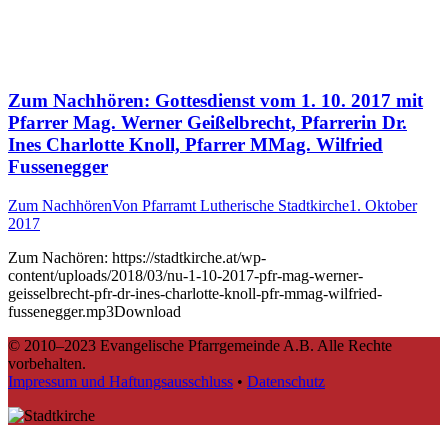
Zum Nachhören: Gottesdienst vom 1. 10. 2017 mit
Pfarrer Mag. Werner Geißelbrecht, Pfarrerin Dr.
Ines Charlotte Knoll, Pfarrer MMag. Wilfried
Fussenegger
Zum Nachhören
Von
Pfarramt Lutherische Stadtkirche
1. Oktober
2017
Zum Nachören: https://stadtkirche.at/wp-
content/uploads/2018/03/nu-1-10-2017-pfr-mag-werner-
geisselbrecht-pfr-dr-ines-charlotte-knoll-pfr-mmag-wilfried-
fussenegger.mp3Download
© 2010–2023 Evangelische Pfarrgemeinde A.B. Alle Rechte
vorbehalten.
Impressum und Haftungsausschluss
•
Datenschutz