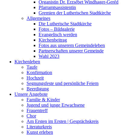
Organistin Dr. Erzsébet Windhager-Geréd
Pfarramtsassistentin
Gremien der Lutherischen Stadtkirche
Allgemeines
Die Lutherische Stadtkirche
Fotos – Bildgalerie
Evangelisch werden
Kirchenbeitrag
Fotos aus unserem Gemeindeleben
Partnerschaften unserer Gemeinde
Wahl 2023
Kirchenleben
Taufe
Konfirmation
Hochzeit
Segnungsfeste und persönliche Feiern
Beerdigung
Unsere Angebote
Familie & Kinder
Jugend und junge Erwachsene
Frauentreff
Chor
Am Ersten im Ersten | Gesprächskreis
Literaturkreis
Kunst erleben