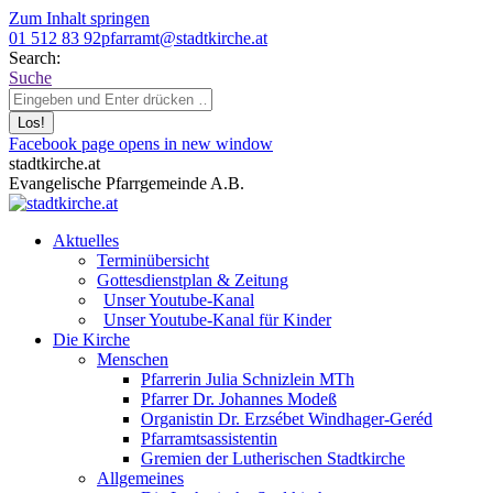
Zum Inhalt springen
01 512 83 92
pfarramt@stadtkirche.at
Search:
Suche
Facebook page opens in new window
stadtkirche.at
Evangelische Pfarrgemeinde A.B.
Aktuelles
Terminübersicht
Gottesdienstplan & Zeitung
Unser Youtube-Kanal
Unser Youtube-Kanal für Kinder
Die Kirche
Menschen
Pfarrerin Julia Schnizlein MTh
Pfarrer Dr. Johannes Modeß
Organistin Dr. Erzsébet Windhager-Geréd
Pfarramtsassistentin
Gremien der Lutherischen Stadtkirche
Allgemeines