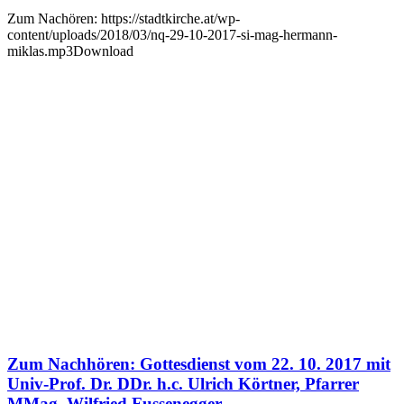
Zum Nachören: https://stadtkirche.at/wp-
content/uploads/2018/03/nq-29-10-2017-si-mag-hermann-
miklas.mp3Download
Zum Nachhören: Gottesdienst vom 22. 10. 2017 mit
Univ-Prof. Dr. DDr. h.c. Ulrich Körtner, Pfarrer
MMag. Wilfried Fussenegger