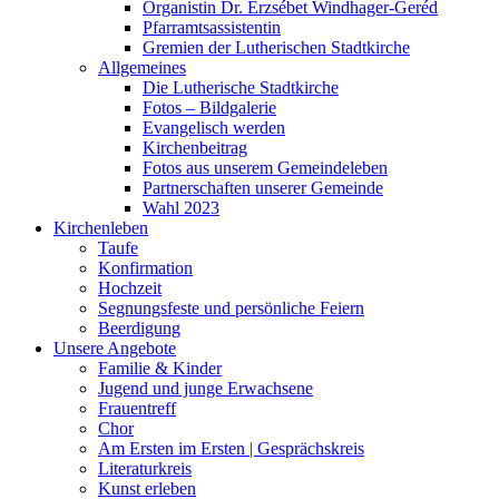
Organistin Dr. Erzsébet Windhager-Geréd
Pfarramtsassistentin
Gremien der Lutherischen Stadtkirche
Allgemeines
Die Lutherische Stadtkirche
Fotos – Bildgalerie
Evangelisch werden
Kirchenbeitrag
Fotos aus unserem Gemeindeleben
Partnerschaften unserer Gemeinde
Wahl 2023
Kirchenleben
Taufe
Konfirmation
Hochzeit
Segnungsfeste und persönliche Feiern
Beerdigung
Unsere Angebote
Familie & Kinder
Jugend und junge Erwachsene
Frauentreff
Chor
Am Ersten im Ersten | Gesprächskreis
Literaturkreis
Kunst erleben