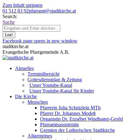
Zum Inhalt springen
01 512 83 92
pfarramt@stadtkirche.at
Search:
Suche
Facebook page opens in new window
stadtkirche.at
Evangelische Pfarrgemeinde A.B.
Aktuelles
Terminübersicht
Gottesdienstplan & Zeitung
Unser Youtube-Kanal
Unser Youtube-Kanal für Kinder
Die Kirche
Menschen
Pfarrerin Julia Schnizlein MTh
Pfarrer Dr. Johannes Modeß
Organistin Dr. Erzsébet Windhager-Geréd
Pfarramtsassistentin
Gremien der Lutherischen Stadtkirche
Allgemeines