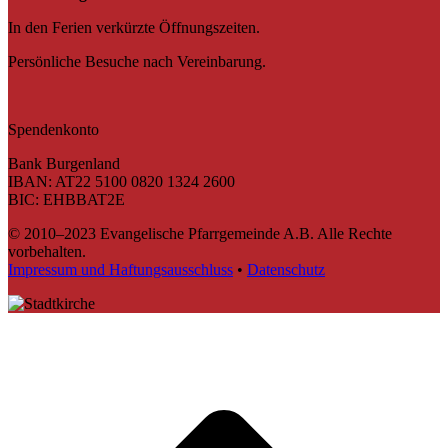
In den Ferien verkürzte Öffnungszeiten.
Persönliche Besuche nach Vereinbarung.
Spendenkonto
Bank Burgenland
IBAN: AT22 5100 0820 1324 2600
BIC: EHBBAT2E
© 2010–2023 Evangelische Pfarrgemeinde A.B. Alle Rechte
vorbehalten.
Impressum und Haftungsausschluss
•
Datenschutz