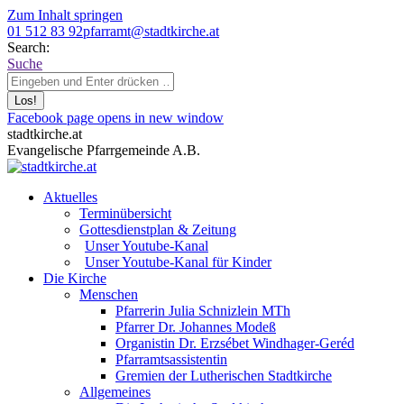
Zum Inhalt springen
01 512 83 92
pfarramt@stadtkirche.at
Search:
Suche
Facebook page opens in new window
stadtkirche.at
Evangelische Pfarrgemeinde A.B.
Aktuelles
Terminübersicht
Gottesdienstplan & Zeitung
Unser Youtube-Kanal
Unser Youtube-Kanal für Kinder
Die Kirche
Menschen
Pfarrerin Julia Schnizlein MTh
Pfarrer Dr. Johannes Modeß
Organistin Dr. Erzsébet Windhager-Geréd
Pfarramtsassistentin
Gremien der Lutherischen Stadtkirche
Allgemeines