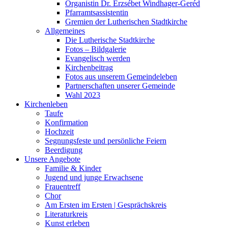
Organistin Dr. Erzsébet Windhager-Geréd
Pfarramtsassistentin
Gremien der Lutherischen Stadtkirche
Allgemeines
Die Lutherische Stadtkirche
Fotos – Bildgalerie
Evangelisch werden
Kirchenbeitrag
Fotos aus unserem Gemeindeleben
Partnerschaften unserer Gemeinde
Wahl 2023
Kirchenleben
Taufe
Konfirmation
Hochzeit
Segnungsfeste und persönliche Feiern
Beerdigung
Unsere Angebote
Familie & Kinder
Jugend und junge Erwachsene
Frauentreff
Chor
Am Ersten im Ersten | Gesprächskreis
Literaturkreis
Kunst erleben