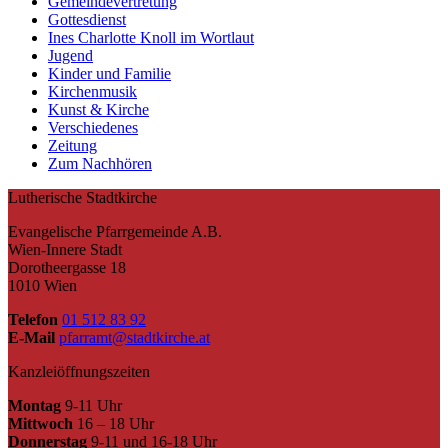
Gemeindevertretung
Gottesdienst
Ines Charlotte Knoll im Wortlaut
Jugend
Kinder und Familie
Kirchenmusik
Kunst & Kirche
Verschiedenes
Zeitung
Zum Nachhören
Lutherische Stadtkirche
Evangelische Pfarrgemeinde A.B.
Wien-Innere Stadt
Dorotheergasse 18
1010 Wien
Telefon
01 512 83 92
E-Mail
pfarramt@stadtkirche.at
Kanzleiöffnungszeiten
Montag
9-11 Uhr
Mittwoch
16 – 18 Uhr
Donnerstag
9-11 und 16-18 Uhr