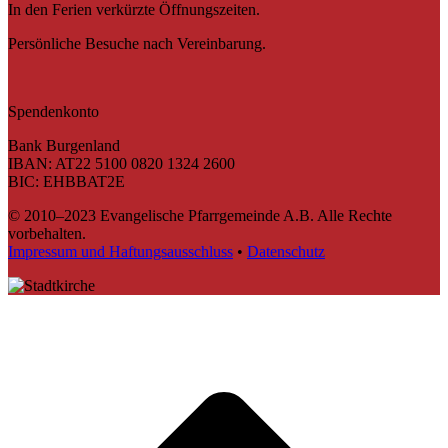
In den Ferien verkürzte Öffnungszeiten.
Persönliche Besuche nach Vereinbarung.
Spendenkonto
Bank Burgenland
IBAN: AT22 5100 0820 1324 2600
BIC: EHBBAT2E
© 2010–2023 Evangelische Pfarrgemeinde A.B. Alle Rechte
vorbehalten.
Impressum und Haftungsausschluss
•
Datenschutz