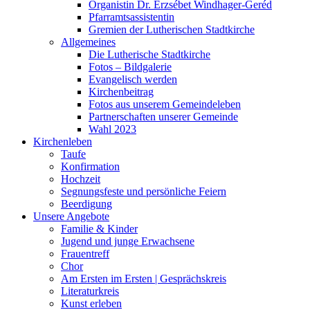
Organistin Dr. Erzsébet Windhager-Geréd
Pfarramtsassistentin
Gremien der Lutherischen Stadtkirche
Allgemeines
Die Lutherische Stadtkirche
Fotos – Bildgalerie
Evangelisch werden
Kirchenbeitrag
Fotos aus unserem Gemeindeleben
Partnerschaften unserer Gemeinde
Wahl 2023
Kirchenleben
Taufe
Konfirmation
Hochzeit
Segnungsfeste und persönliche Feiern
Beerdigung
Unsere Angebote
Familie & Kinder
Jugend und junge Erwachsene
Frauentreff
Chor
Am Ersten im Ersten | Gesprächskreis
Literaturkreis
Kunst erleben