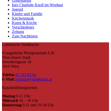
Gottesdienst
Ines Charlotte Knoll im Wortlaut
Jugend
Kinder und Familie
Kirchenmusik
Kunst & Kirche
Verschiedenes
Zeitung
Zum Nachhören
Lutherische Stadtkirche
Evangelische Pfarrgemeinde A.B.
Wien-Innere Stadt
Dorotheergasse 18
1010 Wien
Telefon
01 512 83 92
E-Mail
pfarramt@stadtkirche.at
Kanzleiöffnungszeiten
Montag
9-11 Uhr
Mittwoch
16 – 18 Uhr
Donnerstag
9-11 und 16-18 Uhr