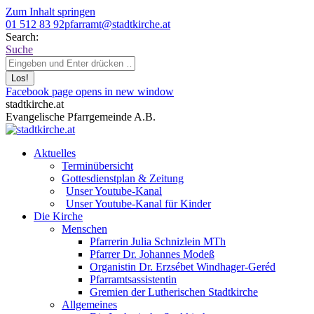
Zum Inhalt springen
01 512 83 92
pfarramt@stadtkirche.at
Search:
Suche
Facebook page opens in new window
stadtkirche.at
Evangelische Pfarrgemeinde A.B.
Aktuelles
Terminübersicht
Gottesdienstplan & Zeitung
Unser Youtube-Kanal
Unser Youtube-Kanal für Kinder
Die Kirche
Menschen
Pfarrerin Julia Schnizlein MTh
Pfarrer Dr. Johannes Modeß
Organistin Dr. Erzsébet Windhager-Geréd
Pfarramtsassistentin
Gremien der Lutherischen Stadtkirche
Allgemeines