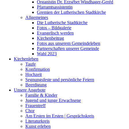
Organistin Dr. Erzsébet Windhager-Geréd
Pfarramtsassistentin
Gremien der Lutherischen Stadtkirche
Allgemeines
Die Lutherische Stadtkirche
Fotos – Bildgalerie
Evangelisch werden
Kirchenbeitrag
Fotos aus unserem Gemeindeleben
Partnerschaften unserer Gemeinde
Wahl 2023
Kirchenleben
Taufe
Konfirmation
Hochzeit
Segnungsfeste und persönliche Feiern
Beerdigung
Unsere Angebote
Familie & Kinder
Jugend und junge Erwachsene
Frauentreff
Chor
Am Ersten im Ersten | Gesprächskreis
Literaturkreis
Kunst erleben