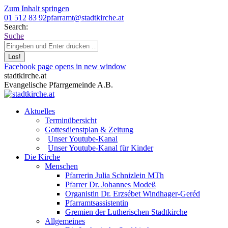
Zum Inhalt springen
01 512 83 92
pfarramt@stadtkirche.at
Search:
Suche
Facebook page opens in new window
stadtkirche.at
Evangelische Pfarrgemeinde A.B.
Aktuelles
Terminübersicht
Gottesdienstplan & Zeitung
Unser Youtube-Kanal
Unser Youtube-Kanal für Kinder
Die Kirche
Menschen
Pfarrerin Julia Schnizlein MTh
Pfarrer Dr. Johannes Modeß
Organistin Dr. Erzsébet Windhager-Geréd
Pfarramtsassistentin
Gremien der Lutherischen Stadtkirche
Allgemeines