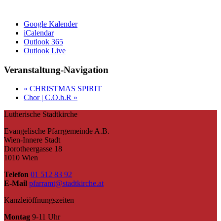
Google Kalender
iCalendar
Outlook 365
Outlook Live
Veranstaltung-Navigation
«
CHRISTMAS SPIRIT
Chor | C.O.h.R
»
Lutherische Stadtkirche
Evangelische Pfarrgemeinde A.B.
Wien-Innere Stadt
Dorotheergasse 18
1010 Wien
Telefon
01 512 83 92
E-Mail
pfarramt@stadtkirche.at
Kanzleiöffnungszeiten
Montag
9-11 Uhr