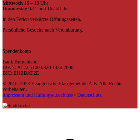
Mittwoch
16 – 18 Uhr
Donnerstag
9-11 und 16-18 Uhr
In den Ferien verkürzte Öffnungszeiten.
Persönliche Besuche nach Vereinbarung.
Spendenkonto
Bank Burgenland
IBAN: AT22 5100 0820 1324 2600
BIC: EHBBAT2E
© 2010–2023 Evangelische Pfarrgemeinde A.B. Alle Rechte
vorbehalten.
Impressum und Haftungsausschluss
•
Datenschutz