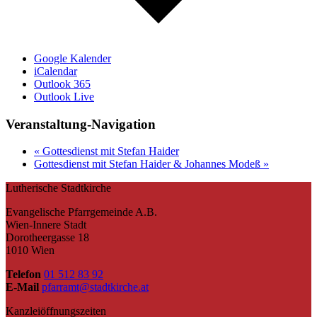
Google Kalender
iCalendar
Outlook 365
Outlook Live
Veranstaltung-Navigation
«
Gottesdienst mit Stefan Haider
Gottesdienst mit Stefan Haider & Johannes Modeß
»
Lutherische Stadtkirche
Evangelische Pfarrgemeinde A.B.
Wien-Innere Stadt
Dorotheergasse 18
1010 Wien
Telefon
01 512 83 92
E-Mail
pfarramt@stadtkirche.at
Kanzleiöffnungszeiten