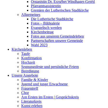
Organistin Dr. Erzsébet Windhager-Geréd
Pfarramtsassistentin
Gremien der Lutherischen Stadtkirche
Allgemeines
Die Lutherische Stadtkirche
Fotos – Bildgalerie
Evangelisch werden
Kirchenbeitrag
Fotos aus unserem Gemeindeleben
Partnerschaften unserer Gemeinde
Wahl 2023
Kirchenleben
Taufe
Konfirmation
Hochzeit
Segnungsfeste und persönliche Feiern
Beerdigung
Unsere Angebote
Familie & Kinder
Jugend und junge Erwachsene
Frauentreff
Chor
Am Ersten im Ersten | Gesprächskreis
Literaturkreis
Kunst erleben