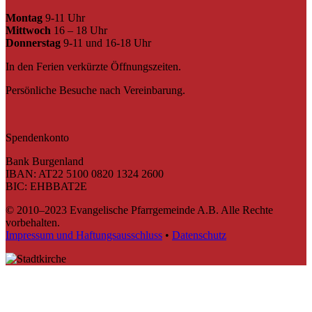
Montag
9-11 Uhr
Mittwoch
16 – 18 Uhr
Donnerstag
9-11 und 16-18 Uhr
In den Ferien verkürzte Öffnungszeiten.
Persönliche Besuche nach Vereinbarung.
Spendenkonto
Bank Burgenland
IBAN: AT22 5100 0820 1324 2600
BIC: EHBBAT2E
© 2010–2023 Evangelische Pfarrgemeinde A.B. Alle Rechte
vorbehalten.
Impressum und Haftungsausschluss
•
Datenschutz