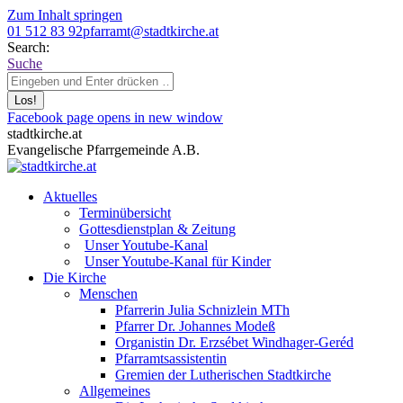
Zum Inhalt springen
01 512 83 92
pfarramt@stadtkirche.at
Search:
Suche
Facebook page opens in new window
stadtkirche.at
Evangelische Pfarrgemeinde A.B.
Aktuelles
Terminübersicht
Gottesdienstplan & Zeitung
Unser Youtube-Kanal
Unser Youtube-Kanal für Kinder
Die Kirche
Menschen
Pfarrerin Julia Schnizlein MTh
Pfarrer Dr. Johannes Modeß
Organistin Dr. Erzsébet Windhager-Geréd
Pfarramtsassistentin
Gremien der Lutherischen Stadtkirche
Allgemeines