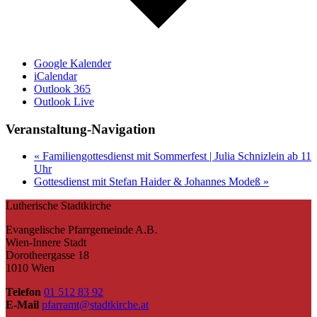
Google Kalender
iCalendar
Outlook 365
Outlook Live
Veranstaltung-Navigation
«
Familiengottesdienst mit Sommerfest | Julia Schnizlein ab 11
Uhr
Gottesdienst mit Stefan Haider & Johannes Modeß
»
Lutherische Stadtkirche
Evangelische Pfarrgemeinde A.B.
Wien-Innere Stadt
Dorotheergasse 18
1010 Wien
Telefon
01 512 83 92
E-Mail
pfarramt@stadtkirche.at