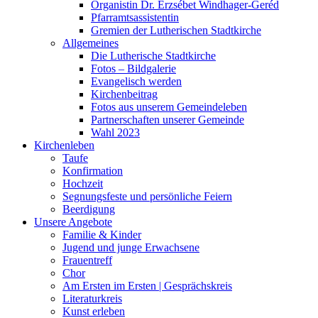
Organistin Dr. Erzsébet Windhager-Geréd
Pfarramtsassistentin
Gremien der Lutherischen Stadtkirche
Allgemeines
Die Lutherische Stadtkirche
Fotos – Bildgalerie
Evangelisch werden
Kirchenbeitrag
Fotos aus unserem Gemeindeleben
Partnerschaften unserer Gemeinde
Wahl 2023
Kirchenleben
Taufe
Konfirmation
Hochzeit
Segnungsfeste und persönliche Feiern
Beerdigung
Unsere Angebote
Familie & Kinder
Jugend und junge Erwachsene
Frauentreff
Chor
Am Ersten im Ersten | Gesprächskreis
Literaturkreis
Kunst erleben