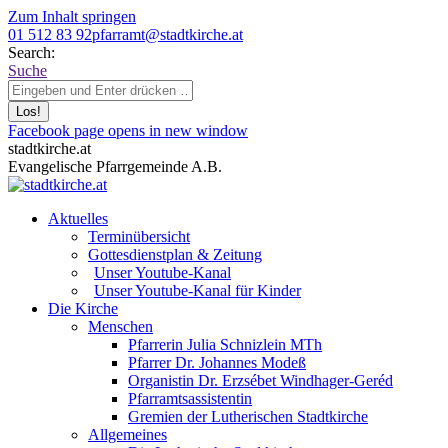
Zum Inhalt springen
01 512 83 92
pfarramt@stadtkirche.at
Search:
Suche
Facebook page opens in new window
stadtkirche.at
Evangelische Pfarrgemeinde A.B.
Aktuelles
Terminübersicht
Gottesdienstplan & Zeitung
Unser Youtube-Kanal
Unser Youtube-Kanal für Kinder
Die Kirche
Menschen
Pfarrerin Julia Schnizlein MTh
Pfarrer Dr. Johannes Modeß
Organistin Dr. Erzsébet Windhager-Geréd
Pfarramtsassistentin
Gremien der Lutherischen Stadtkirche
Allgemeines