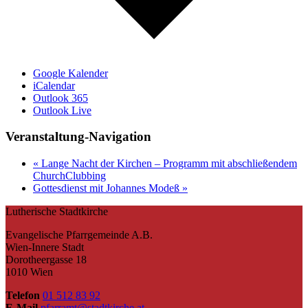
Google Kalender
iCalendar
Outlook 365
Outlook Live
Veranstaltung-Navigation
«
Lange Nacht der Kirchen – Programm mit abschließendem
ChurchClubbing
Gottesdienst mit Johannes Modeß
»
Lutherische Stadtkirche
Evangelische Pfarrgemeinde A.B.
Wien-Innere Stadt
Dorotheergasse 18
1010 Wien
Telefon
01 512 83 92
E-Mail
pfarramt@stadtkirche.at