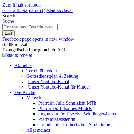
Zum Inhalt springen
01 512 83 92
pfarramt@stadtkirche.at
Search:
Suche
Facebook page opens in new window
stadtkirche.at
Evangelische Pfarrgemeinde A.B.
Aktuelles
Terminübersicht
Gottesdienstplan & Zeitung
Unser Youtube-Kanal
Unser Youtube-Kanal für Kinder
Die Kirche
Menschen
Pfarrerin Julia Schnizlein MTh
Pfarrer Dr. Johannes Modeß
Organistin Dr. Erzsébet Windhager-Geréd
Pfarramtsassistentin
Gremien der Lutherischen Stadtkirche
Allgemeines