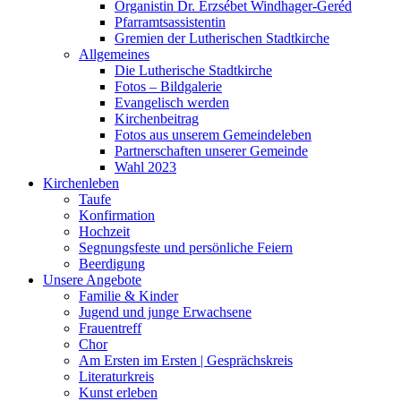
Organistin Dr. Erzsébet Windhager-Geréd
Pfarramtsassistentin
Gremien der Lutherischen Stadtkirche
Allgemeines
Die Lutherische Stadtkirche
Fotos – Bildgalerie
Evangelisch werden
Kirchenbeitrag
Fotos aus unserem Gemeindeleben
Partnerschaften unserer Gemeinde
Wahl 2023
Kirchenleben
Taufe
Konfirmation
Hochzeit
Segnungsfeste und persönliche Feiern
Beerdigung
Unsere Angebote
Familie & Kinder
Jugend und junge Erwachsene
Frauentreff
Chor
Am Ersten im Ersten | Gesprächskreis
Literaturkreis
Kunst erleben