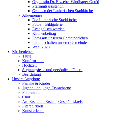
Organistin Dr. Erzsébet Windhager-Geréd
Pfarramtsassistentin
Gremien der Lutherischen Stadtkirche
Allgemeines
Die Lutherische Stadtkirche
Fotos – Bildgalerie
Evangelisch werden
Kirchenbeitrag
Fotos aus unserem Gemeindeleben
Partnerschaften unserer Gemeinde
Wahl 2023
Kirchenleben
Taufe
Konfirmation
Hochzeit
Segnungsfeste und persönliche Feiern
Beerdigung
Unsere Angebote
Familie & Kinder
Jugend und junge Erwachsene
Frauentreff
Chor
Am Ersten im Ersten | Gesprächskreis
Literaturkreis
Kunst erleben