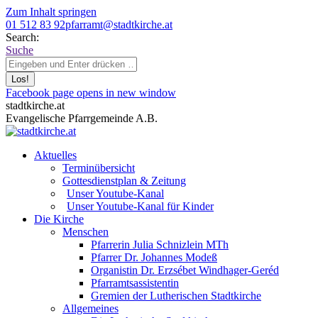
Zum Inhalt springen
01 512 83 92
pfarramt@stadtkirche.at
Search:
Suche
Facebook page opens in new window
stadtkirche.at
Evangelische Pfarrgemeinde A.B.
Aktuelles
Terminübersicht
Gottesdienstplan & Zeitung
Unser Youtube-Kanal
Unser Youtube-Kanal für Kinder
Die Kirche
Menschen
Pfarrerin Julia Schnizlein MTh
Pfarrer Dr. Johannes Modeß
Organistin Dr. Erzsébet Windhager-Geréd
Pfarramtsassistentin
Gremien der Lutherischen Stadtkirche
Allgemeines