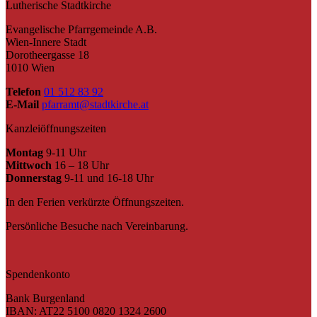
Lutherische Stadtkirche
Evangelische Pfarrgemeinde A.B.
Wien-Innere Stadt
Dorotheergasse 18
1010 Wien
Telefon
01 512 83 92
E-Mail
pfarramt@stadtkirche.at
Kanzleiöffnungszeiten
Montag
9-11 Uhr
Mittwoch
16 – 18 Uhr
Donnerstag
9-11 und 16-18 Uhr
In den Ferien verkürzte Öffnungszeiten.
Persönliche Besuche nach Vereinbarung.
Spendenkonto
Bank Burgenland
IBAN: AT22 5100 0820 1324 2600