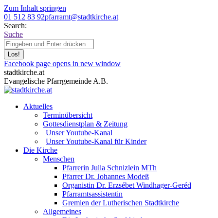
Zum Inhalt springen
01 512 83 92
pfarramt@stadtkirche.at
Search:
Suche
Facebook page opens in new window
stadtkirche.at
Evangelische Pfarrgemeinde A.B.
Aktuelles
Terminübersicht
Gottesdienstplan & Zeitung
Unser Youtube-Kanal
Unser Youtube-Kanal für Kinder
Die Kirche
Menschen
Pfarrerin Julia Schnizlein MTh
Pfarrer Dr. Johannes Modeß
Organistin Dr. Erzsébet Windhager-Geréd
Pfarramtsassistentin
Gremien der Lutherischen Stadtkirche
Allgemeines