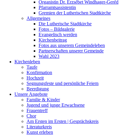
Organistin Dr. Erzsébet Windhager-Geréd
Pfarramtsassistentin
Gremien der Lutherischen Stadtkirche
Allgemeines
Die Lutherische Stadtkirche
Fotos – Bildgalerie
Evangelisch werden
Kirchenbeitrag
Fotos aus unserem Gemeindeleben
Partnerschaften unserer Gemeinde
Wahl 2023
Kirchenleben
Taufe
Konfirmation
Hochzeit
Segnungsfeste und persönliche Feiern
Beerdigung
Unsere Angebote
Familie & Kinder
Jugend und junge Erwachsene
Frauentreff
Chor
Am Ersten im Ersten | Gesprächskreis
Literaturkreis
Kunst erleben