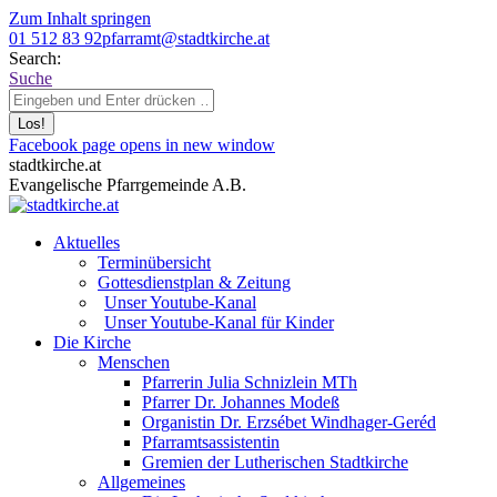
Zum Inhalt springen
01 512 83 92
pfarramt@stadtkirche.at
Search:
Suche
Facebook page opens in new window
stadtkirche.at
Evangelische Pfarrgemeinde A.B.
Aktuelles
Terminübersicht
Gottesdienstplan & Zeitung
Unser Youtube-Kanal
Unser Youtube-Kanal für Kinder
Die Kirche
Menschen
Pfarrerin Julia Schnizlein MTh
Pfarrer Dr. Johannes Modeß
Organistin Dr. Erzsébet Windhager-Geréd
Pfarramtsassistentin
Gremien der Lutherischen Stadtkirche
Allgemeines