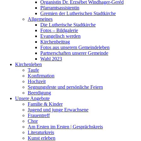
Organistin Dr. Erzsébet Windhager-Geréd
Pfarramtsassistentin
Gremien der Lutherischen Stadtkirche
Allgemeines
Die Lutherische Stadtkirche
Fotos – Bildgalerie
Evangelisch werden
Kirchenbeitrag
Fotos aus unserem Gemeindeleben
Partnerschaften unserer Gemeinde
Wahl 2023
Kirchenleben
Taufe
Konfirmation
Hochzeit
Segnungsfeste und persönliche Feiern
Beerdigung
Unsere Angebote
Familie & Kinder
Jugend und junge Erwachsene
Frauentreff
Chor
Am Ersten im Ersten | Gesprächskreis
Literaturkreis
Kunst erleben