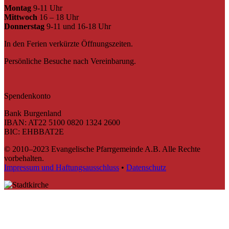
Montag
9-11 Uhr
Mittwoch
16 – 18 Uhr
Donnerstag
9-11 und 16-18 Uhr
In den Ferien verkürzte Öffnungszeiten.
Persönliche Besuche nach Vereinbarung.
Spendenkonto
Bank Burgenland
IBAN: AT22 5100 0820 1324 2600
BIC: EHBBAT2E
© 2010–2023 Evangelische Pfarrgemeinde A.B. Alle Rechte
vorbehalten.
Impressum und Haftungsausschluss
•
Datenschutz