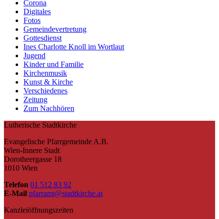
Corona
Digitales
Fotos
Gemeindevertretung
Gottesdienst
Ines Charlotte Knoll im Wortlaut
Jugend
Kinder und Familie
Kirchenmusik
Kunst & Kirche
Verschiedenes
Zeitung
Zum Nachhören
Lutherische Stadtkirche
Evangelische Pfarrgemeinde A.B.
Wien-Innere Stadt
Dorotheergasse 18
1010 Wien
Telefon
01 512 83 92
E-Mail
pfarramt@stadtkirche.at
Kanzleiöffnungszeiten