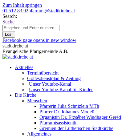
Zum Inhalt springen
01 512 83 92
pfarramt@stadtkirche.at
Search:
Suche
Facebook page opens in new window
stadtkirche.at
Evangelische Pfarrgemeinde A.B.
Aktuelles
Terminübersicht
Gottesdienstplan & Zeitung
Unser Youtube-Kanal
Unser Youtube-Kanal für Kinder
Die Kirche
Menschen
Pfarrerin Julia Schnizlein MTh
Pfarrer Dr. Johannes Modeß
Organistin Dr. Erzsébet Windhager-Geréd
Pfarramtsassistentin
Gremien der Lutherischen Stadtkirche
Allgemeines