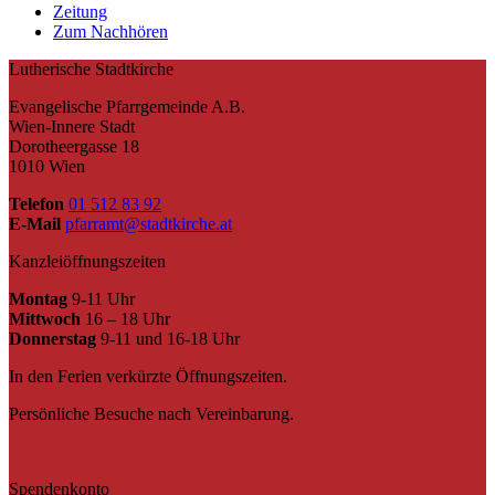
Zeitung
Zum Nachhören
Lutherische Stadtkirche
Evangelische Pfarrgemeinde A.B.
Wien-Innere Stadt
Dorotheergasse 18
1010 Wien
Telefon
01 512 83 92
E-Mail
pfarramt@stadtkirche.at
Kanzleiöffnungszeiten
Montag
9-11 Uhr
Mittwoch
16 – 18 Uhr
Donnerstag
9-11 und 16-18 Uhr
In den Ferien verkürzte Öffnungszeiten.
Persönliche Besuche nach Vereinbarung.
Spendenkonto