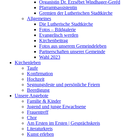
Organistin Dr. Erzsébet Windhager-Geréd
Pfarramtsassistentin
Gremien der Lutherischen Stadtkirche
Allgemeines
Die Lutherische Stadtkirche
Fotos – Bildgalerie
Evangelisch werden
Kirchenbeitrag
Fotos aus unserem Gemeindeleben
Partnerschaften unserer Gemeinde
Wahl 2023
Kirchenleben
Taufe
Konfirmation
Hochzeit
Segnungsfeste und persönliche Feiern
Beerdigung
Unsere Angebote
Familie & Kinder
Jugend und junge Erwachsene
Frauentreff
Chor
Am Ersten im Ersten | Gesprächskreis
Literaturkreis
Kunst erleben