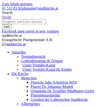
Zum Inhalt springen
01 512 83 92
pfarramt@stadtkirche.at
Search:
Suche
Facebook page opens in new window
stadtkirche.at
Evangelische Pfarrgemeinde A.B.
Aktuelles
Terminübersicht
Gottesdienstplan & Zeitung
Unser Youtube-Kanal
Unser Youtube-Kanal für Kinder
Die Kirche
Menschen
Pfarrerin Julia Schnizlein MTh
Pfarrer Dr. Johannes Modeß
Organistin Dr. Erzsébet Windhager-Geréd
Pfarramtsassistentin
Gremien der Lutherischen Stadtkirche
Allgemeines