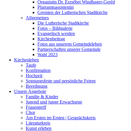
Organistin Dr. Erzsébet Windhager-Geréd
Pfarramtsassistentin
Gremien der Lutherischen Stadtkirche
Allgemeines
Die Lutherische Stadtkirche
Fotos – Bildgalerie
Evangelisch werden
Kirchenbeitrag
Fotos aus unserem Gemeindeleben
Partnerschaften unserer Gemeinde
Wahl 2023
Kirchenleben
Taufe
Konfirmation
Hochzeit
Segnungsfeste und persönliche Feiern
Beerdigung
Unsere Angebote
Familie & Kinder
Jugend und junge Erwachsene
Frauentreff
Chor
Am Ersten im Ersten | Gesprächskreis
Literaturkreis
Kunst erleben