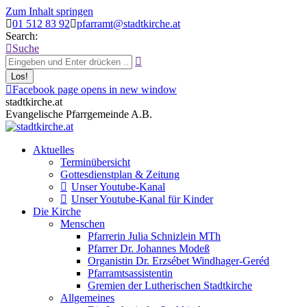
Zum Inhalt springen
01 512 83 92
pfarramt@stadtkirche.at
Search:
Suche
Facebook page opens in new window
stadtkirche.at
Evangelische Pfarrgemeinde A.B.
Aktuelles
Terminübersicht
Gottesdienstplan & Zeitung
Unser Youtube-Kanal
Unser Youtube-Kanal für Kinder
Die Kirche
Menschen
Pfarrerin Julia Schnizlein MTh
Pfarrer Dr. Johannes Modeß
Organistin Dr. Erzsébet Windhager-Geréd
Pfarramtsassistentin
Gremien der Lutherischen Stadtkirche
Allgemeines