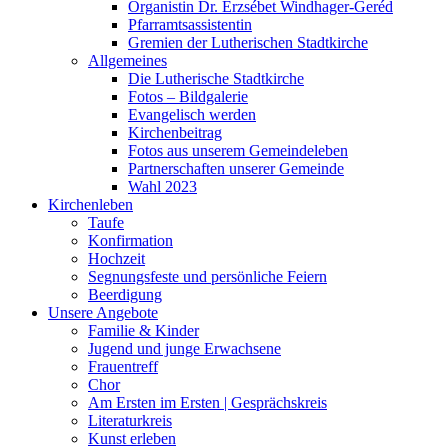
Organistin Dr. Erzsébet Windhager-Geréd
Pfarramtsassistentin
Gremien der Lutherischen Stadtkirche
Allgemeines
Die Lutherische Stadtkirche
Fotos – Bildgalerie
Evangelisch werden
Kirchenbeitrag
Fotos aus unserem Gemeindeleben
Partnerschaften unserer Gemeinde
Wahl 2023
Kirchenleben
Taufe
Konfirmation
Hochzeit
Segnungsfeste und persönliche Feiern
Beerdigung
Unsere Angebote
Familie & Kinder
Jugend und junge Erwachsene
Frauentreff
Chor
Am Ersten im Ersten | Gesprächskreis
Literaturkreis
Kunst erleben