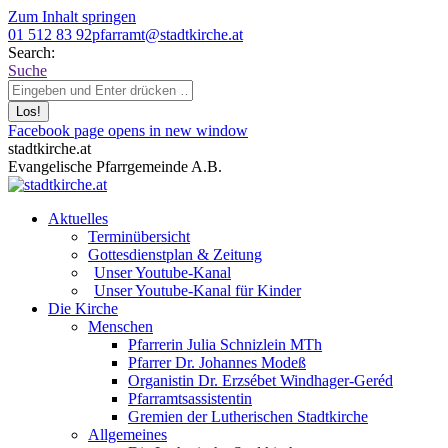
Zum Inhalt springen
01 512 83 92
pfarramt@stadtkirche.at
Search:
Suche
Facebook page opens in new window
stadtkirche.at
Evangelische Pfarrgemeinde A.B.
Aktuelles
Terminübersicht
Gottesdienstplan & Zeitung
Unser Youtube-Kanal
Unser Youtube-Kanal für Kinder
Die Kirche
Menschen
Pfarrerin Julia Schnizlein MTh
Pfarrer Dr. Johannes Modeß
Organistin Dr. Erzsébet Windhager-Geréd
Pfarramtsassistentin
Gremien der Lutherischen Stadtkirche
Allgemeines