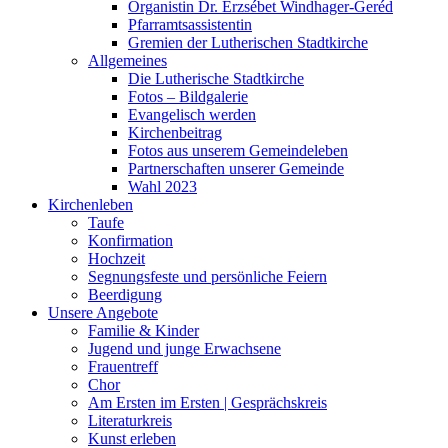
Organistin Dr. Erzsébet Windhager-Geréd
Pfarramtsassistentin
Gremien der Lutherischen Stadtkirche
Allgemeines
Die Lutherische Stadtkirche
Fotos – Bildgalerie
Evangelisch werden
Kirchenbeitrag
Fotos aus unserem Gemeindeleben
Partnerschaften unserer Gemeinde
Wahl 2023
Kirchenleben
Taufe
Konfirmation
Hochzeit
Segnungsfeste und persönliche Feiern
Beerdigung
Unsere Angebote
Familie & Kinder
Jugend und junge Erwachsene
Frauentreff
Chor
Am Ersten im Ersten | Gesprächskreis
Literaturkreis
Kunst erleben