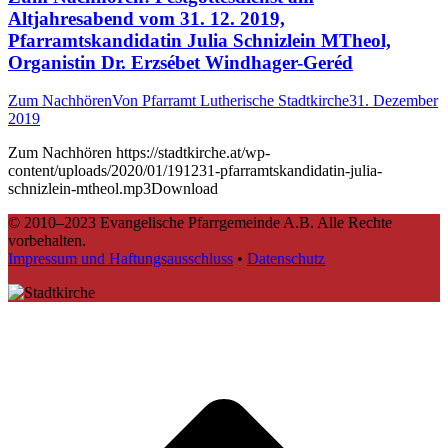
Altjahresabend vom 31. 12. 2019,
Pfarramtskandidatin Julia Schnizlein MTheol,
Organistin Dr. Erzsébet Windhager-Geréd
Zum Nachhören
Von
Pfarramt Lutherische Stadtkirche
31. Dezember
2019
Zum Nachhören https://stadtkirche.at/wp-
content/uploads/2020/01/191231-pfarramtskandidatin-julia-
schnizlein-mtheol.mp3Download
© 2010–2023 Evangelische Pfarrgemeinde A.B. Alle Rechte
vorbehalten.
Impressum und Haftungsausschluss
•
Datenschutz