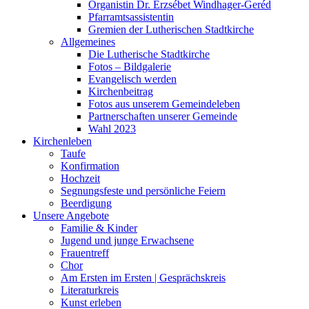
Organistin Dr. Erzsébet Windhager-Geréd
Pfarramtsassistentin
Gremien der Lutherischen Stadtkirche
Allgemeines
Die Lutherische Stadtkirche
Fotos – Bildgalerie
Evangelisch werden
Kirchenbeitrag
Fotos aus unserem Gemeindeleben
Partnerschaften unserer Gemeinde
Wahl 2023
Kirchenleben
Taufe
Konfirmation
Hochzeit
Segnungsfeste und persönliche Feiern
Beerdigung
Unsere Angebote
Familie & Kinder
Jugend und junge Erwachsene
Frauentreff
Chor
Am Ersten im Ersten | Gesprächskreis
Literaturkreis
Kunst erleben