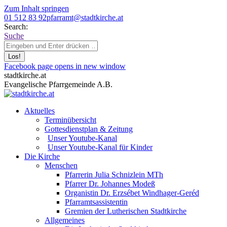
Zum Inhalt springen
01 512 83 92
pfarramt@stadtkirche.at
Search:
Suche
Facebook page opens in new window
stadtkirche.at
Evangelische Pfarrgemeinde A.B.
Aktuelles
Terminübersicht
Gottesdienstplan & Zeitung
Unser Youtube-Kanal
Unser Youtube-Kanal für Kinder
Die Kirche
Menschen
Pfarrerin Julia Schnizlein MTh
Pfarrer Dr. Johannes Modeß
Organistin Dr. Erzsébet Windhager-Geréd
Pfarramtsassistentin
Gremien der Lutherischen Stadtkirche
Allgemeines