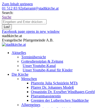
Zum Inhalt springen
01 512 83 92
pfarramt@stadtkirche.at
Search:
Suche
Facebook page opens in new window
stadtkirche.at
Evangelische Pfarrgemeinde A.B.
Aktuelles
Terminübersicht
Gottesdienstplan & Zeitung
Unser Youtube-Kanal
Unser Youtube-Kanal für Kinder
Die Kirche
Menschen
Pfarrerin Julia Schnizlein MTh
Pfarrer Dr. Johannes Modeß
Organistin Dr. Erzsébet Windhager-Geréd
Pfarramtsassistentin
Gremien der Lutherischen Stadtkirche
Allgemeines