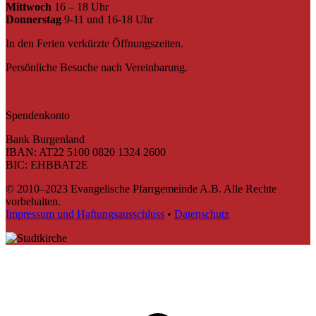
Mittwoch
16 – 18 Uhr
Donnerstag
9-11 und 16-18 Uhr
In den Ferien verkürzte Öffnungszeiten.
Persönliche Besuche nach Vereinbarung.
Spendenkonto
Bank Burgenland
IBAN: AT22 5100 0820 1324 2600
BIC: EHBBAT2E
© 2010–2023 Evangelische Pfarrgemeinde A.B. Alle Rechte
vorbehalten.
Impressum und Haftungsausschluss
•
Datenschutz