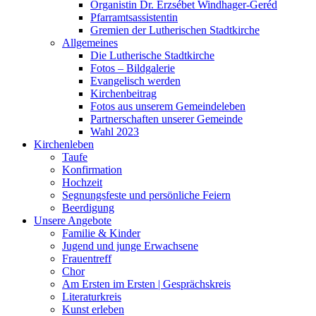
Organistin Dr. Erzsébet Windhager-Geréd
Pfarramtsassistentin
Gremien der Lutherischen Stadtkirche
Allgemeines
Die Lutherische Stadtkirche
Fotos – Bildgalerie
Evangelisch werden
Kirchenbeitrag
Fotos aus unserem Gemeindeleben
Partnerschaften unserer Gemeinde
Wahl 2023
Kirchenleben
Taufe
Konfirmation
Hochzeit
Segnungsfeste und persönliche Feiern
Beerdigung
Unsere Angebote
Familie & Kinder
Jugend und junge Erwachsene
Frauentreff
Chor
Am Ersten im Ersten | Gesprächskreis
Literaturkreis
Kunst erleben