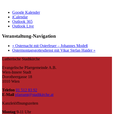
Google Kalender
iCalendar
Outlook 365
Outlook Live
Veranstaltung-Navigation
«
Osternacht mit Osterfeuer – Johannes Modeß
Ostermontagsgottesdienst mit Vikar Stefan Haider
»
Lutherische Stadtkirche
Evangelische Pfarrgemeinde A.B.
Wien-Innere Stadt
Dorotheergasse 18
1010 Wien
Telefon
01 512 83 92
E-Mail
pfarramt@stadtkirche.at
Kanzleiöffnungszeiten
Montag
9-11 Uhr