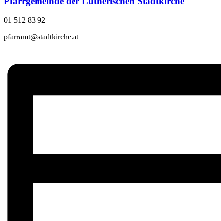
Pfarrgemeinde der Lutherischen Stadtkirche
01 512 83 92
pfarramt@stadtkirche.at