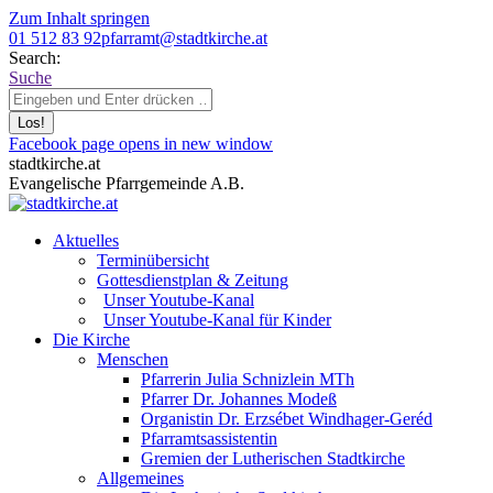
Zum Inhalt springen
01 512 83 92
pfarramt@stadtkirche.at
Search:
Suche
Facebook page opens in new window
stadtkirche.at
Evangelische Pfarrgemeinde A.B.
Aktuelles
Terminübersicht
Gottesdienstplan & Zeitung
Unser Youtube-Kanal
Unser Youtube-Kanal für Kinder
Die Kirche
Menschen
Pfarrerin Julia Schnizlein MTh
Pfarrer Dr. Johannes Modeß
Organistin Dr. Erzsébet Windhager-Geréd
Pfarramtsassistentin
Gremien der Lutherischen Stadtkirche
Allgemeines