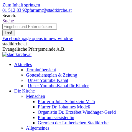
Zum Inhalt springen
01 512 83 92
pfarramt@stadtkirche.at
Search:
Suche
Facebook page opens in new window
stadtkirche.at
Evangelische Pfarrgemeinde A.B.
Aktuelles
Terminübersicht
Gottesdienstplan & Zeitung
Unser Youtube-Kanal
Unser Youtube-Kanal für Kinder
Die Kirche
Menschen
Pfarrerin Julia Schnizlein MTh
Pfarrer Dr. Johannes Modeß
Organistin Dr. Erzsébet Windhager-Geréd
Pfarramtsassistentin
Gremien der Lutherischen Stadtkirche
Allgemeines