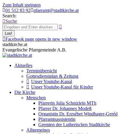
Zum Inhalt springen
01 512 83 92
pfarramt@stadtkirche.at
Search:
Suche
Facebook page opens in new window
stadtkirche.at
Evangelische Pfarrgemeinde A.B.
Aktuelles
Terminübersicht
Gottesdienstplan & Zeitung
Unser Youtube-Kanal
Unser Youtube-Kanal für Kinder
Die Kirche
Menschen
Pfarrerin Julia Schnizlein MTh
Pfarrer Dr. Johannes Modeß
Organistin Dr. Erzsébet Windhager-Geréd
Pfarramtsassistentin
Gremien der Lutherischen Stadtkirche
Allgemeines