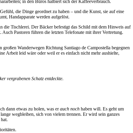
arbeiten; in den Büros halbiert sich der Kaffeeverbrauch.
efühl, die Dinge geordnet zu haben – und die Kunst, sie auf eine
räumt, Handapparate werden aufgelöst.
die Tischlerei. Der Bäcker befestigt das Schild mit dem Hinweis auf
. Auch Pastoren führen die letzten Telefonate mit ihrer Vertretung.
den großen Wanderwegen Richtung Santiago de Campostella begegnen
e Arbeit leid wäre oder weil er es einfach nicht mehr aushielte,
cker vergrabenen Schatz entdeckte.
ich dann etwas zu holen, was er
auch noch
haben will. Es geht um
d lange wegbleiben, sich von vielem trennen. Er wird sein ganzes
 hat.
oritäten.