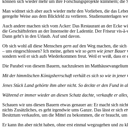
können sich wieder mehr um ihre Forschungsprojekte kümmern; die St
Man widmet sich aber auch wieder mehr den Vorlieben, die das Leben 
geregelte Weise aus dem Blickfeld zu verlieren. Studienunterlagen we
Auch andere machen sich vom Acker: Das Restaurant an der Ecke wird
die Geschäftsferien an der Innenseite der Ladentür. Der Friseur vis-à-
Dann geht’s in den Urlaub. Auf und davon.
Ob sich wohl all diese Menschen
gern
auf den Weg machen, die sich
– uns eingeschlossen? Ich meine, gehen wir
so gern wie jener Bauer
v
sondern weil er sich aufs Wiederkommen freut. Weil er weiß, dass er e
Die Parabel von diesem Bauern, nachzulesen im Matthäusevangelium, 
Mit der himmlischen Königsherrschaft verhält es sich so wie in jener
Jenes Stück Land gehörte ihm aber nicht. So deckte er den Fund in a
Während er immer wieder an diesen Schatz dachte, verkaufte er alles
Schauen wir uns diesen Bauern etwas genauer an: Er macht sich nich
nichts Zusätzliches, es geht irgendwie ums Ganze. Das lässt er sich 
Besitztum verkaufen, um die Mittel zu bekommen, die er braucht, um 
Er kann ihn aber nicht haben, ohne erst einmal wegzugehen und zu klä