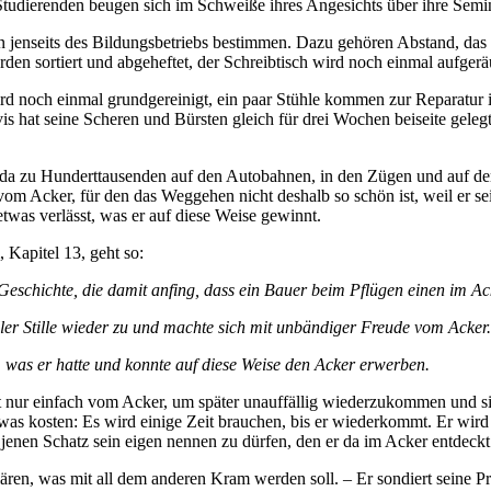
udierenden beugen sich im Schweiße ihres Angesichts über ihre Seminar
jenseits des Bildungsbetriebs bestimmen. Dazu gehören Abstand, das G
rden sortiert und abgeheftet, der Schreibtisch wird noch einmal aufge
 noch einmal grundgereinigt, ein paar Stühle kommen zur Reparatur in 
vis hat seine Scheren und Bürsten gleich für drei Wochen beiseite gelegt
 da zu Hunderttausenden auf den Autobahnen, in den Zügen und auf 
om Acker, für den das Weggehen nicht deshalb so schön ist, weil er sein
twas verlässt, was er auf diese Weise gewinnt.
Kapitel 13, geht so:
 Geschichte, die damit anfing, dass ein Bauer beim Pflügen einen im A
ller Stille wieder zu und machte sich mit unbändiger Freude vom Acker.
, was er hatte und konnte auf diese Weise den Acker erwerben.
t nur einfach vom Acker, um später unauffällig wiederzukommen und s
etwas kosten: Es wird einige Zeit brauchen, bis er wiederkommt. Er wir
jenen Schatz sein eigen nennen zu dürfen, den er da im Acker entdeckt
ren, was mit all dem anderen Kram werden soll. – Er sondiert seine Pri