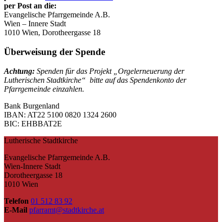
per Post an die:
Evangelische Pfarrgemeinde A.B.
Wien – Innere Stadt
1010 Wien, Dorotheergasse 18
Überweisung der Spende
Achtung:
Spenden für das Projekt „Orgelerneuerung der
Lutherischen Stadtkirche“ bitte auf das Spendenkonto der
Pfarrgemeinde einzahlen.
Bank Burgenland
IBAN: AT22 5100 0820 1324 2600
BIC: EHBBAT2E
Lutherische Stadtkirche
Evangelische Pfarrgemeinde A.B.
Wien-Innere Stadt
Dorotheergasse 18
1010 Wien
Telefon
01 512 83 92
E-Mail
pfarramt@stadtkirche.at