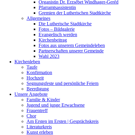
Organistin Dr. Erzsébet Windhager-Geréd
Pfarramtsassistentin
Gremien der Lutherischen Stadtkirche
Allgemeines
Die Lutherische Stadtkirche
Fotos – Bildgalerie
Evangelisch werden
Kirchenbeitrag
Fotos aus unserem Gemeindeleben
Partnerschaften unserer Gemeinde
Wahl 2023
Kirchenleben
Taufe
Konfirmation
Hochzeit
Segnungsfeste und persönliche Feiern
Beerdigung
Unsere Angebote
Familie & Kinder
Jugend und junge Erwachsene
Frauentreff
Chor
Am Ersten im Ersten | Gesprächskreis
Literaturkreis
Kunst erleben