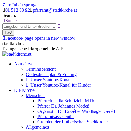
Zum Inhalt springen
01 512 83 92
pfarramt@stadtkirche.at
Search:
Suche
Facebook page opens in new window
stadtkirche.at
Evangelische Pfarrgemeinde A.B.
Aktuelles
Terminübersicht
Gottesdienstplan & Zeitung
Unser Youtube-Kanal
Unser Youtube-Kanal für Kinder
Die Kirche
Menschen
Pfarrerin Julia Schnizlein MTh
Pfarrer Dr. Johannes Modeß
Organistin Dr. Erzsébet Windhager-Geréd
Pfarramtsassistentin
Gremien der Lutherischen Stadtkirche
Allgemeines