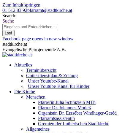
Zum Inhalt springen
01 512 83 92
pfarramt@stadtkirche.at
Search:
Suche
Facebook page opens in new window
stadtkirche.at
Evangelische Pfarrgemeinde A.B.
Aktuelles
Terminübersicht
Gottesdienstplan & Zeitung
Unser Youtube-Kanal
Unser Youtube-Kanal für Kinder
Die Kirche
Menschen
Pfarrerin Julia Schnizlein MTh
Pfarrer Dr. Johannes Modeß
Organistin Dr. Erzsébet Windhager-Geréd
Pfarramtsassistentin
Gremien der Lutherischen Stadtkirche
Allgemeines