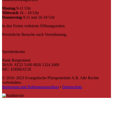
Montag
9-11 Uhr
Mittwoch
16 – 18 Uhr
Donnerstag
9-11 und 16-18 Uhr
In den Ferien verkürzte Öffnungszeiten.
Persönliche Besuche nach Vereinbarung.
Spendenkonto
Bank Burgenland
IBAN: AT22 5100 0820 1324 2600
BIC: EHBBAT2E
© 2010–2023 Evangelische Pfarrgemeinde A.B. Alle Rechte
vorbehalten.
Impressum und Haftungsausschluss
•
Datenschutz