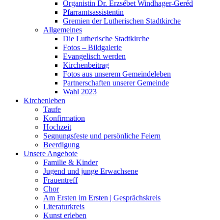
Organistin Dr. Erzsébet Windhager-Geréd
Pfarramtsassistentin
Gremien der Lutherischen Stadtkirche
Allgemeines
Die Lutherische Stadtkirche
Fotos – Bildgalerie
Evangelisch werden
Kirchenbeitrag
Fotos aus unserem Gemeindeleben
Partnerschaften unserer Gemeinde
Wahl 2023
Kirchenleben
Taufe
Konfirmation
Hochzeit
Segnungsfeste und persönliche Feiern
Beerdigung
Unsere Angebote
Familie & Kinder
Jugend und junge Erwachsene
Frauentreff
Chor
Am Ersten im Ersten | Gesprächskreis
Literaturkreis
Kunst erleben