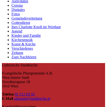
Aktivitäten
Corona
Digitales
Fotos
Gemeindevertretung
Gottesdienst
Ines Charlotte Knoll im Wortlaut
Jugend
Kinder und Familie
Kirchenmusik
Kunst & Kirche
Verschiedenes
Zeitung
Zum Nachhören
Lutherische Stadtkirche
Evangelische Pfarrgemeinde A.B.
Wien-Innere Stadt
Dorotheergasse 18
1010 Wien
Telefon
01 512 83 92
E-Mail
pfarramt@stadtkirche.at
Kanzleiöffnungszeiten