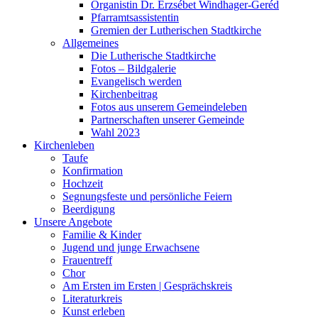
Organistin Dr. Erzsébet Windhager-Geréd
Pfarramtsassistentin
Gremien der Lutherischen Stadtkirche
Allgemeines
Die Lutherische Stadtkirche
Fotos – Bildgalerie
Evangelisch werden
Kirchenbeitrag
Fotos aus unserem Gemeindeleben
Partnerschaften unserer Gemeinde
Wahl 2023
Kirchenleben
Taufe
Konfirmation
Hochzeit
Segnungsfeste und persönliche Feiern
Beerdigung
Unsere Angebote
Familie & Kinder
Jugend und junge Erwachsene
Frauentreff
Chor
Am Ersten im Ersten | Gesprächskreis
Literaturkreis
Kunst erleben