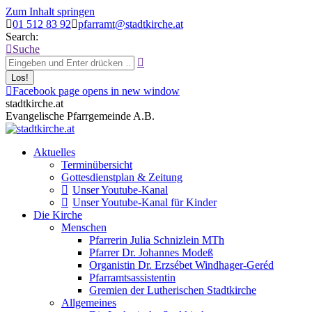
Zum Inhalt springen
01 512 83 92
pfarramt@stadtkirche.at
Search:
Suche
Facebook page opens in new window
stadtkirche.at
Evangelische Pfarrgemeinde A.B.
Aktuelles
Terminübersicht
Gottesdienstplan & Zeitung
Unser Youtube-Kanal
Unser Youtube-Kanal für Kinder
Die Kirche
Menschen
Pfarrerin Julia Schnizlein MTh
Pfarrer Dr. Johannes Modeß
Organistin Dr. Erzsébet Windhager-Geréd
Pfarramtsassistentin
Gremien der Lutherischen Stadtkirche
Allgemeines