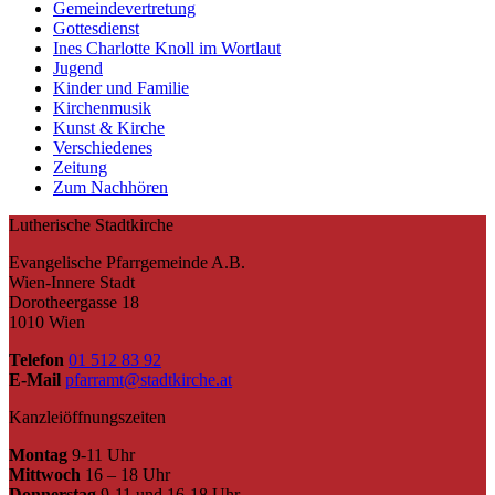
Gemeindevertretung
Gottesdienst
Ines Charlotte Knoll im Wortlaut
Jugend
Kinder und Familie
Kirchenmusik
Kunst & Kirche
Verschiedenes
Zeitung
Zum Nachhören
Lutherische Stadtkirche
Evangelische Pfarrgemeinde A.B.
Wien-Innere Stadt
Dorotheergasse 18
1010 Wien
Telefon
01 512 83 92
E-Mail
pfarramt@stadtkirche.at
Kanzleiöffnungszeiten
Montag
9-11 Uhr
Mittwoch
16 – 18 Uhr
Donnerstag
9-11 und 16-18 Uhr