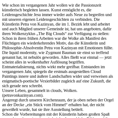
Wie schon im vergangenen Jahr wollen wir die Passionszeit
künstlerisch begleiten lassen. Kunst ermöglicht es, die
Leidensgeschichte Jesu immer wieder aufs Neue zu begreifen und
mit unseren eigenen Leidensgeschichten zu verbinden. Die
Künstlerin Petra von Kazinyan, die im 1. Bezirk lebt und arbeitet
und auch Mitglied unserer Gemeinde ist, hat uns angeboten, dafür
ihren Wolkenzyklus „The Big Clouds“ zur Verfügung zu stellen:
Schon in ihren frühen Arbeiten war die Wolke als Manifest des
Flüchtigen ein wiederkehrendes Motiv, das die Künstlerin und
Philosophie-Absolventin Petra von Kazinyan mit Emotionen füllte.
Die liquid modernity, wie Zygmunt Bauman sie einst so treffend
genannt hat, ist nebulös geworden. Alles fließt war einmal — jetzt
scheint alles in wolkenhafter Auflösung begriffen.
Entmaterialisierung, nichts wirkt mehr greifbar. Entstanden im
vergangenen Jahr, spiegeln die erstmals ausgestellten Cloud
Paintings innere und äußere Landschaften wider und verweisen als
enigmatisch-poetische Vexierbilder zugleich auf eine Zukunft, die
sich gerade neu schreibt.
Unsere Leben, gesammelt in clouds, Wolken.
(petravonkazinyan.com).
Angeregt durch unseren Kirchenraum, der ja oben neben der Orgel
an der Decke „ein Stück vom Himmel“ erhalten hat, der nicht
geweißelt wurde, hat sie ihre Ausstellung betitelt.
Schon die Vorbereitungen mit der Künstlerin haben großen Spaß