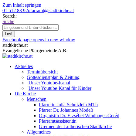
Zum Inhalt springen
01 512 83 92
pfarramt@stadtkirche.at
Search:
Suche
Facebook page opens in new window
stadtkirche.at
Evangelische Pfarrgemeinde A.B.
Aktuelles
Terminübersicht
Gottesdienstplan & Zeitung
Unser Youtube-Kanal
Unser Youtube-Kanal für Kinder
Die Kirche
Menschen
Pfarrerin Julia Schnizlein MTh
Pfarrer Dr. Johannes Modeß
Organistin Dr. Erzsébet Windhager-Geréd
Pfarramtsassistentin
Gremien der Lutherischen Stadtkirche
Allgemeines