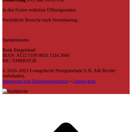
In den Ferien verkürzte Öffnungszeiten.
Persönliche Besuche nach Vereinbarung.
Spendenkonto
Bank Burgenland
IBAN: AT22 5100 0820 1324 2600
BIC: EHBBAT2E
© 2010–2023 Evangelische Pfarrgemeinde A.B. Alle Rechte
vorbehalten.
Impressum und Haftungsausschluss
•
Datenschutz