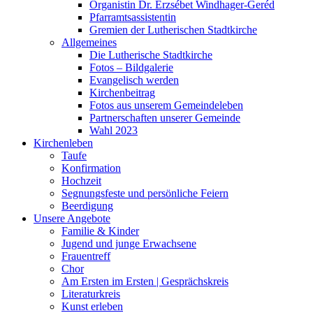
Organistin Dr. Erzsébet Windhager-Geréd
Pfarramtsassistentin
Gremien der Lutherischen Stadtkirche
Allgemeines
Die Lutherische Stadtkirche
Fotos – Bildgalerie
Evangelisch werden
Kirchenbeitrag
Fotos aus unserem Gemeindeleben
Partnerschaften unserer Gemeinde
Wahl 2023
Kirchenleben
Taufe
Konfirmation
Hochzeit
Segnungsfeste und persönliche Feiern
Beerdigung
Unsere Angebote
Familie & Kinder
Jugend und junge Erwachsene
Frauentreff
Chor
Am Ersten im Ersten | Gesprächskreis
Literaturkreis
Kunst erleben