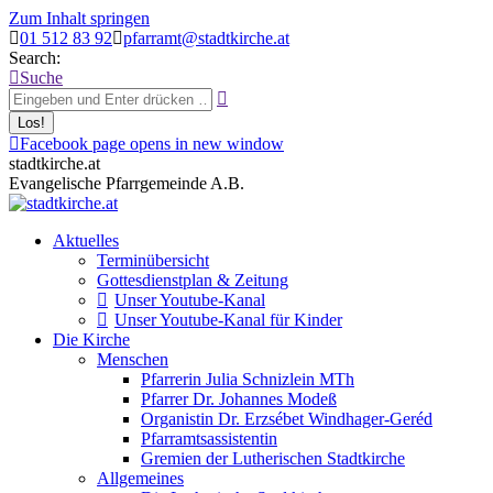
Zum Inhalt springen
01 512 83 92
pfarramt@stadtkirche.at
Search:
Suche
Facebook page opens in new window
stadtkirche.at
Evangelische Pfarrgemeinde A.B.
Aktuelles
Terminübersicht
Gottesdienstplan & Zeitung
Unser Youtube-Kanal
Unser Youtube-Kanal für Kinder
Die Kirche
Menschen
Pfarrerin Julia Schnizlein MTh
Pfarrer Dr. Johannes Modeß
Organistin Dr. Erzsébet Windhager-Geréd
Pfarramtsassistentin
Gremien der Lutherischen Stadtkirche
Allgemeines