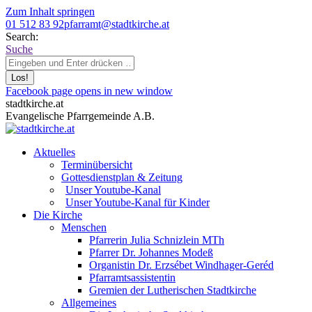
Zum Inhalt springen
01 512 83 92
pfarramt@stadtkirche.at
Search:
Suche
Facebook page opens in new window
stadtkirche.at
Evangelische Pfarrgemeinde A.B.
Aktuelles
Terminübersicht
Gottesdienstplan & Zeitung
Unser Youtube-Kanal
Unser Youtube-Kanal für Kinder
Die Kirche
Menschen
Pfarrerin Julia Schnizlein MTh
Pfarrer Dr. Johannes Modeß
Organistin Dr. Erzsébet Windhager-Geréd
Pfarramtsassistentin
Gremien der Lutherischen Stadtkirche
Allgemeines