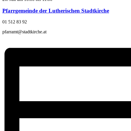
Pfarrgemeinde der Lutherischen Stadtkirche
01 512 83 92
pfarramt@stadtkirche.at