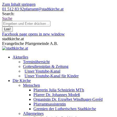
Zum Inhalt springen
01 512 83 92
pfarramt@stadtkirche.at
Search:
Suche
Facebook page opens in new window
stadtkirche.at
Evangelische Pfarrgemeinde A.B.
Aktuelles
Terminübersicht
Gottesdienstplan & Zeitung
Unser Youtube-Kanal
Unser Youtube-Kanal für Kinder
Die Kirche
Menschen
Pfarrerin Julia Schnizlein MTh
Pfarrer Dr. Johannes Modeß
Organistin Dr. Erzsébet Windhager-Geréd
Pfarramtsassistentin
Gremien der Lutherischen Stadtkirche
Allgemeines