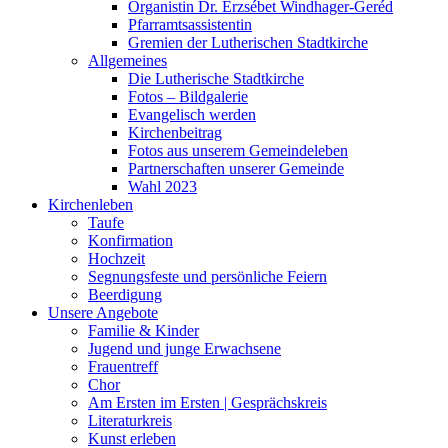
Organistin Dr. Erzsébet Windhager-Geréd
Pfarramtsassistentin
Gremien der Lutherischen Stadtkirche
Allgemeines
Die Lutherische Stadtkirche
Fotos – Bildgalerie
Evangelisch werden
Kirchenbeitrag
Fotos aus unserem Gemeindeleben
Partnerschaften unserer Gemeinde
Wahl 2023
Kirchenleben
Taufe
Konfirmation
Hochzeit
Segnungsfeste und persönliche Feiern
Beerdigung
Unsere Angebote
Familie & Kinder
Jugend und junge Erwachsene
Frauentreff
Chor
Am Ersten im Ersten | Gesprächskreis
Literaturkreis
Kunst erleben