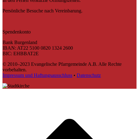
In den Ferien verkürzte Öffnungszeiten.
Persönliche Besuche nach Vereinbarung.
Spendenkonto
Bank Burgenland
IBAN: AT22 5100 0820 1324 2600
BIC: EHBBAT2E
© 2010–2023 Evangelische Pfarrgemeinde A.B. Alle Rechte
vorbehalten.
Impressum und Haftungsausschluss
•
Datenschutz