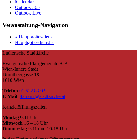
iCalendar
Outlook 365
Outlook Live
Veranstaltung-Navigation
«
Hauptgottesdienst
Hauptgottesdienst
»
Lutherische Stadtkirche
Evangelische Pfarrgemeinde A.B.
Wien-Innere Stadt
Dorotheergasse 18
1010 Wien
Telefon
01 512 83 92
E-Mail
pfarramt@stadtkirche.at
Kanzleiöffnungszeiten
Montag
9-11 Uhr
Mittwoch
16 – 18 Uhr
Donnerstag
9-11 und 16-18 Uhr