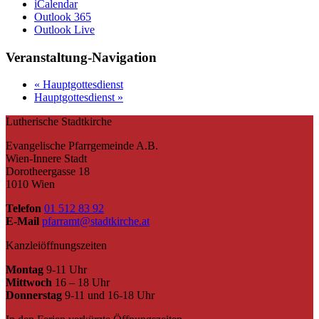
iCalendar
Outlook 365
Outlook Live
Veranstaltung-Navigation
«
Hauptgottesdienst
Hauptgottesdienst
»
Lutherische Stadtkirche
Evangelische Pfarrgemeinde A.B.
Wien-Innere Stadt
Dorotheergasse 18
1010 Wien
Telefon
01 512 83 92
E-Mail
pfarramt@stadtkirche.at
Kanzleiöffnungszeiten
Montag
9-11 Uhr
Mittwoch
16 – 18 Uhr
Donnerstag
9-11 und 16-18 Uhr