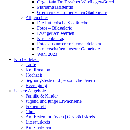
Organistin Dr. Erzsébet Windhager-Geréd
Pfarramtsassistentin
Gremien der Lutherischen Stadtkirche
Allgemeines
Die Lutherische Stadtkirche
Fotos – Bildgalerie
Evangelisch werden
Kirchenbeitrag
Fotos aus unserem Gemeindeleben
Partnerschaften unserer Gemeinde
Wahl 2023
Kirchenleben
Taufe
Konfirmation
Hochzeit
Segnungsfeste und persönliche Feiern
Beerdigung
Unsere Angebote
Familie & Kinder
Jugend und junge Erwachsene
Frauentreff
Chor
Am Ersten im Ersten | Gesprächskreis
Literaturkreis
Kunst erleben