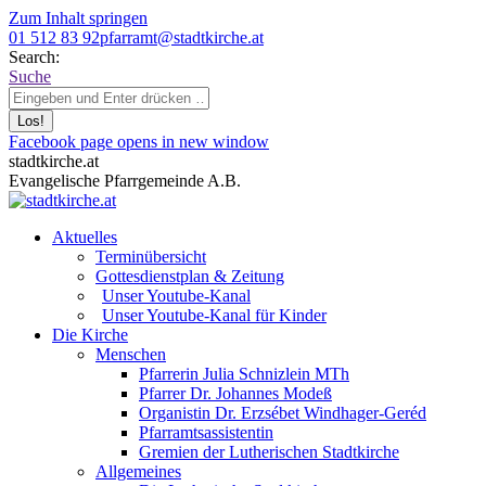
Zum Inhalt springen
01 512 83 92
pfarramt@stadtkirche.at
Search:
Suche
Facebook page opens in new window
stadtkirche.at
Evangelische Pfarrgemeinde A.B.
Aktuelles
Terminübersicht
Gottesdienstplan & Zeitung
Unser Youtube-Kanal
Unser Youtube-Kanal für Kinder
Die Kirche
Menschen
Pfarrerin Julia Schnizlein MTh
Pfarrer Dr. Johannes Modeß
Organistin Dr. Erzsébet Windhager-Geréd
Pfarramtsassistentin
Gremien der Lutherischen Stadtkirche
Allgemeines