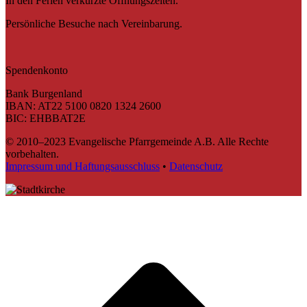
In den Ferien verkürzte Öffnungszeiten.
Persönliche Besuche nach Vereinbarung.
Spendenkonto
Bank Burgenland
IBAN: AT22 5100 0820 1324 2600
BIC: EHBBAT2E
© 2010–2023 Evangelische Pfarrgemeinde A.B. Alle Rechte
vorbehalten.
Impressum und Haftungsausschluss
•
Datenschutz