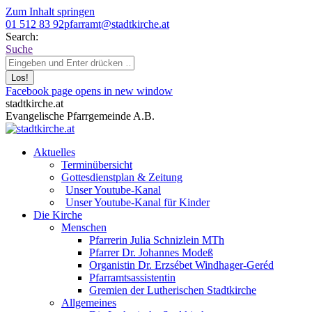
Zum Inhalt springen
01 512 83 92
pfarramt@stadtkirche.at
Search:
Suche
Facebook page opens in new window
stadtkirche.at
Evangelische Pfarrgemeinde A.B.
Aktuelles
Terminübersicht
Gottesdienstplan & Zeitung
Unser Youtube-Kanal
Unser Youtube-Kanal für Kinder
Die Kirche
Menschen
Pfarrerin Julia Schnizlein MTh
Pfarrer Dr. Johannes Modeß
Organistin Dr. Erzsébet Windhager-Geréd
Pfarramtsassistentin
Gremien der Lutherischen Stadtkirche
Allgemeines