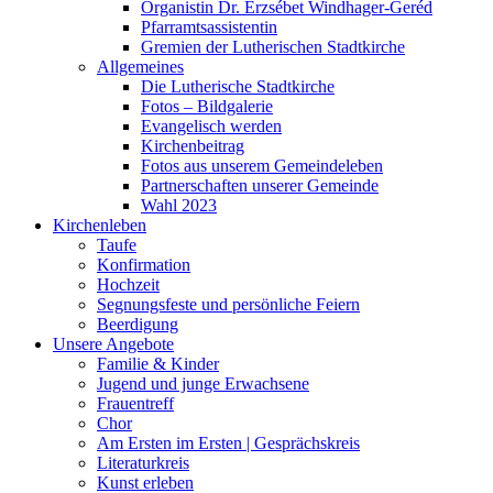
Organistin Dr. Erzsébet Windhager-Geréd
Pfarramtsassistentin
Gremien der Lutherischen Stadtkirche
Allgemeines
Die Lutherische Stadtkirche
Fotos – Bildgalerie
Evangelisch werden
Kirchenbeitrag
Fotos aus unserem Gemeindeleben
Partnerschaften unserer Gemeinde
Wahl 2023
Kirchenleben
Taufe
Konfirmation
Hochzeit
Segnungsfeste und persönliche Feiern
Beerdigung
Unsere Angebote
Familie & Kinder
Jugend und junge Erwachsene
Frauentreff
Chor
Am Ersten im Ersten | Gesprächskreis
Literaturkreis
Kunst erleben