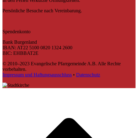
In den Ferien verkürzte Öffnungszeiten.
Persönliche Besuche nach Vereinbarung.
Spendenkonto
Bank Burgenland
IBAN: AT22 5100 0820 1324 2600
BIC: EHBBAT2E
© 2010–2023 Evangelische Pfarrgemeinde A.B. Alle Rechte
vorbehalten.
Impressum und Haftungsausschluss
•
Datenschutz