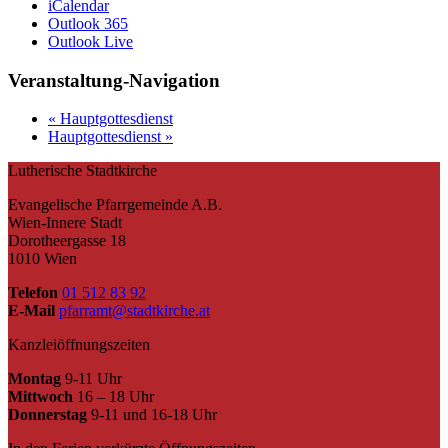
iCalendar
Outlook 365
Outlook Live
Veranstaltung-Navigation
«
Hauptgottesdienst
Hauptgottesdienst
»
Lutherische Stadtkirche
Evangelische Pfarrgemeinde A.B.
Wien-Innere Stadt
Dorotheergasse 18
1010 Wien
Telefon
01 512 83 92
E-Mail
pfarramt@stadtkirche.at
Kanzleiöffnungszeiten
Montag
9-11 Uhr
Mittwoch
16 – 18 Uhr
Donnerstag
9-11 und 16-18 Uhr