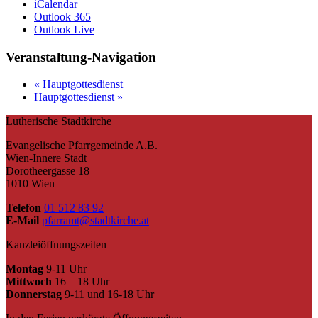
iCalendar
Outlook 365
Outlook Live
Veranstaltung-Navigation
«
Hauptgottesdienst
Hauptgottesdienst
»
Lutherische Stadtkirche
Evangelische Pfarrgemeinde A.B.
Wien-Innere Stadt
Dorotheergasse 18
1010 Wien
Telefon
01 512 83 92
E-Mail
pfarramt@stadtkirche.at
Kanzleiöffnungszeiten
Montag
9-11 Uhr
Mittwoch
16 – 18 Uhr
Donnerstag
9-11 und 16-18 Uhr