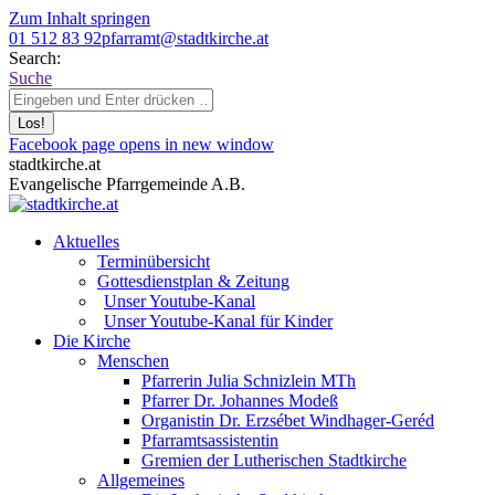
Zum Inhalt springen
01 512 83 92
pfarramt@stadtkirche.at
Search:
Suche
Facebook page opens in new window
stadtkirche.at
Evangelische Pfarrgemeinde A.B.
Aktuelles
Terminübersicht
Gottesdienstplan & Zeitung
Unser Youtube-Kanal
Unser Youtube-Kanal für Kinder
Die Kirche
Menschen
Pfarrerin Julia Schnizlein MTh
Pfarrer Dr. Johannes Modeß
Organistin Dr. Erzsébet Windhager-Geréd
Pfarramtsassistentin
Gremien der Lutherischen Stadtkirche
Allgemeines