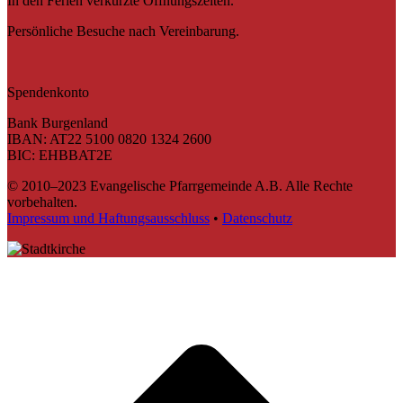
In den Ferien verkürzte Öffnungszeiten.
Persönliche Besuche nach Vereinbarung.
Spendenkonto
Bank Burgenland
IBAN: AT22 5100 0820 1324 2600
BIC: EHBBAT2E
© 2010–2023 Evangelische Pfarrgemeinde A.B. Alle Rechte
vorbehalten.
Impressum und Haftungsausschluss
•
Datenschutz