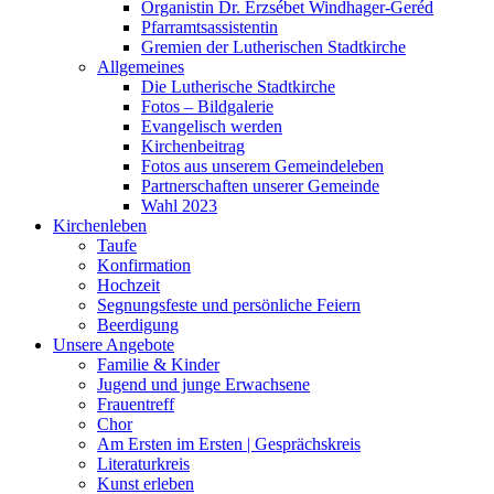
Organistin Dr. Erzsébet Windhager-Geréd
Pfarramtsassistentin
Gremien der Lutherischen Stadtkirche
Allgemeines
Die Lutherische Stadtkirche
Fotos – Bildgalerie
Evangelisch werden
Kirchenbeitrag
Fotos aus unserem Gemeindeleben
Partnerschaften unserer Gemeinde
Wahl 2023
Kirchenleben
Taufe
Konfirmation
Hochzeit
Segnungsfeste und persönliche Feiern
Beerdigung
Unsere Angebote
Familie & Kinder
Jugend und junge Erwachsene
Frauentreff
Chor
Am Ersten im Ersten | Gesprächskreis
Literaturkreis
Kunst erleben