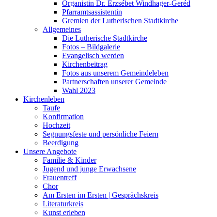
Organistin Dr. Erzsébet Windhager-Geréd
Pfarramtsassistentin
Gremien der Lutherischen Stadtkirche
Allgemeines
Die Lutherische Stadtkirche
Fotos – Bildgalerie
Evangelisch werden
Kirchenbeitrag
Fotos aus unserem Gemeindeleben
Partnerschaften unserer Gemeinde
Wahl 2023
Kirchenleben
Taufe
Konfirmation
Hochzeit
Segnungsfeste und persönliche Feiern
Beerdigung
Unsere Angebote
Familie & Kinder
Jugend und junge Erwachsene
Frauentreff
Chor
Am Ersten im Ersten | Gesprächskreis
Literaturkreis
Kunst erleben