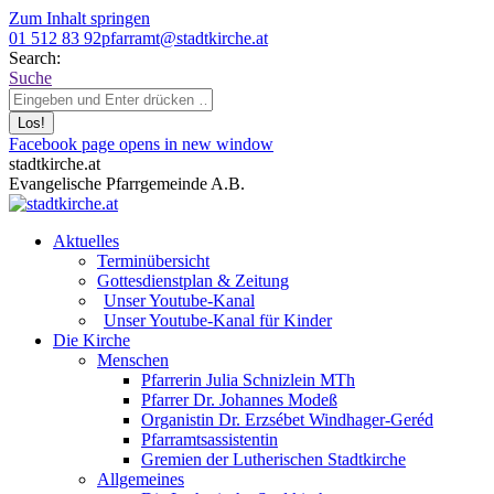
Zum Inhalt springen
01 512 83 92
pfarramt@stadtkirche.at
Search:
Suche
Facebook page opens in new window
stadtkirche.at
Evangelische Pfarrgemeinde A.B.
Aktuelles
Terminübersicht
Gottesdienstplan & Zeitung
Unser Youtube-Kanal
Unser Youtube-Kanal für Kinder
Die Kirche
Menschen
Pfarrerin Julia Schnizlein MTh
Pfarrer Dr. Johannes Modeß
Organistin Dr. Erzsébet Windhager-Geréd
Pfarramtsassistentin
Gremien der Lutherischen Stadtkirche
Allgemeines