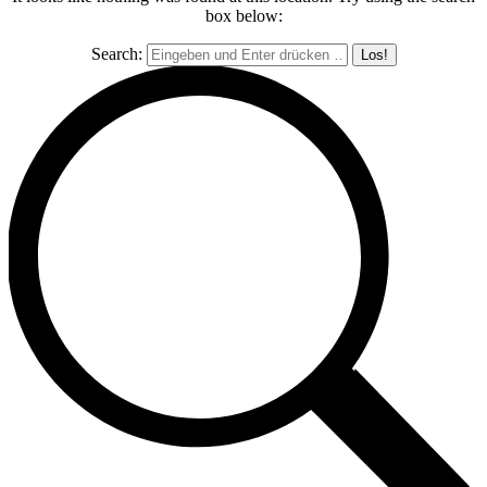
box below:
Search: