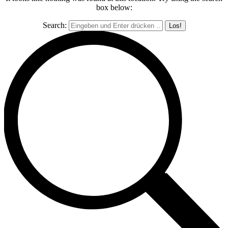
box below:
Search: