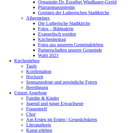
Organistin Dr. Erzsébet Windhager-Geréd
Pfarramtsassistentin
Gremien der Lutherischen Stadtkirche
Allgemeines
Die Lutherische Stadtkirche
Fotos – Bildgalerie
Evangelisch werden
Kirchenbeitrag
Fotos aus unserem Gemeindeleben
Partnerschaften unserer Gemeinde
Wahl 2023
Kirchenleben
Taufe
Konfirmation
Hochzeit
Segnungsfeste und persönliche Feiern
Beerdigung
Unsere Angebote
Familie & Kinder
Jugend und junge Erwachsene
Frauentreff
Chor
Am Ersten im Ersten | Gesprächskreis
Literaturkreis
Kunst erleben