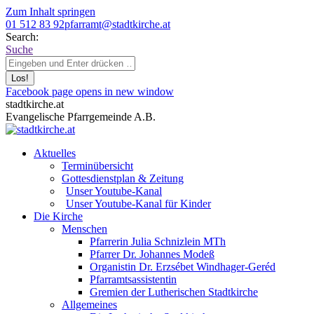
Zum Inhalt springen
01 512 83 92
pfarramt@stadtkirche.at
Search:
Suche
Facebook page opens in new window
stadtkirche.at
Evangelische Pfarrgemeinde A.B.
Aktuelles
Terminübersicht
Gottesdienstplan & Zeitung
Unser Youtube-Kanal
Unser Youtube-Kanal für Kinder
Die Kirche
Menschen
Pfarrerin Julia Schnizlein MTh
Pfarrer Dr. Johannes Modeß
Organistin Dr. Erzsébet Windhager-Geréd
Pfarramtsassistentin
Gremien der Lutherischen Stadtkirche
Allgemeines