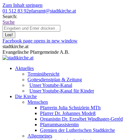
Zum Inhalt springen
01 512 83 92
pfarramt@stadtkirche.at
Search:
Suche
Facebook page opens in new window
stadtkirche.at
Evangelische Pfarrgemeinde A.B.
Aktuelles
Terminübersicht
Gottesdienstplan & Zeitung
Unser Youtube-Kanal
Unser Youtube-Kanal für Kinder
Die Kirche
Menschen
Pfarrerin Julia Schnizlein MTh
Pfarrer Dr. Johannes Modeß
Organistin Dr. Erzsébet Windhager-Geréd
Pfarramtsassistentin
Gremien der Lutherischen Stadtkirche
Allgemeines