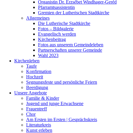
Organistin Dr. Erzsébet Windhager-Geréd
Pfarramtsassistentin
Gremien der Lutherischen Stadtkirche
Allgemeines
Die Lutherische Stadtkirche
Fotos – Bildgalerie
Evangelisch werden
Kirchenbeitrag
Fotos aus unserem Gemeindeleben
Partnerschaften unserer Gemeinde
Wahl 2023
Kirchenleben
Taufe
Konfirmation
Hochzeit
Segnungsfeste und persönliche Feiern
Beerdigung
Unsere Angebote
Familie & Kinder
Jugend und junge Erwachsene
Frauentreff
Chor
Am Ersten im Ersten | Gesprächskreis
Literaturkreis
Kunst erleben