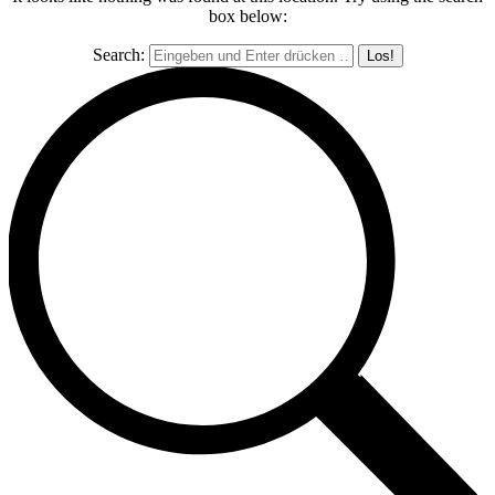
box below:
Search: