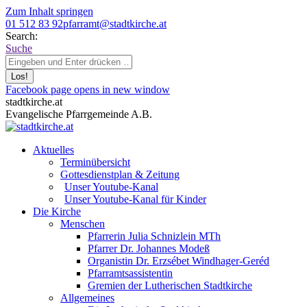
Zum Inhalt springen
01 512 83 92
pfarramt@stadtkirche.at
Search:
Suche
Facebook page opens in new window
stadtkirche.at
Evangelische Pfarrgemeinde A.B.
Aktuelles
Terminübersicht
Gottesdienstplan & Zeitung
Unser Youtube-Kanal
Unser Youtube-Kanal für Kinder
Die Kirche
Menschen
Pfarrerin Julia Schnizlein MTh
Pfarrer Dr. Johannes Modeß
Organistin Dr. Erzsébet Windhager-Geréd
Pfarramtsassistentin
Gremien der Lutherischen Stadtkirche
Allgemeines