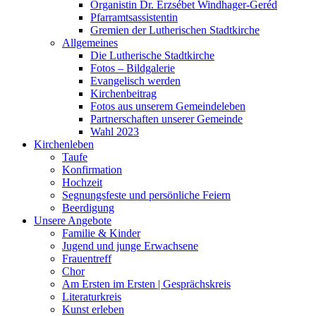
Organistin Dr. Erzsébet Windhager-Geréd
Pfarramtsassistentin
Gremien der Lutherischen Stadtkirche
Allgemeines
Die Lutherische Stadtkirche
Fotos – Bildgalerie
Evangelisch werden
Kirchenbeitrag
Fotos aus unserem Gemeindeleben
Partnerschaften unserer Gemeinde
Wahl 2023
Kirchenleben
Taufe
Konfirmation
Hochzeit
Segnungsfeste und persönliche Feiern
Beerdigung
Unsere Angebote
Familie & Kinder
Jugend und junge Erwachsene
Frauentreff
Chor
Am Ersten im Ersten | Gesprächskreis
Literaturkreis
Kunst erleben