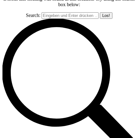
box below:
Search: