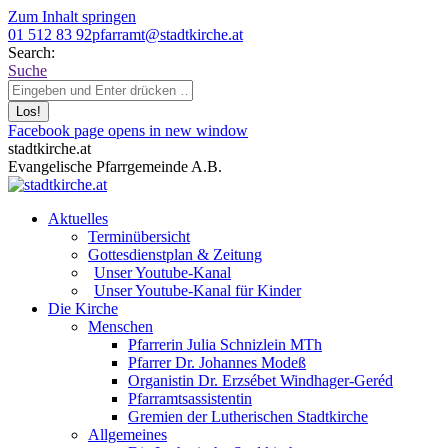
Zum Inhalt springen
01 512 83 92
pfarramt@stadtkirche.at
Search:
Suche
Facebook page opens in new window
stadtkirche.at
Evangelische Pfarrgemeinde A.B.
Aktuelles
Terminübersicht
Gottesdienstplan & Zeitung
Unser Youtube-Kanal
Unser Youtube-Kanal für Kinder
Die Kirche
Menschen
Pfarrerin Julia Schnizlein MTh
Pfarrer Dr. Johannes Modeß
Organistin Dr. Erzsébet Windhager-Geréd
Pfarramtsassistentin
Gremien der Lutherischen Stadtkirche
Allgemeines