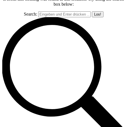
box below:
Search: