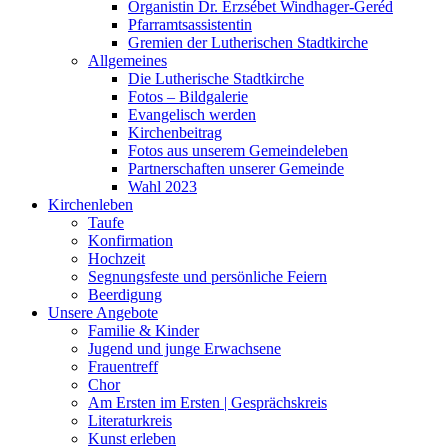
Organistin Dr. Erzsébet Windhager-Geréd
Pfarramtsassistentin
Gremien der Lutherischen Stadtkirche
Allgemeines
Die Lutherische Stadtkirche
Fotos – Bildgalerie
Evangelisch werden
Kirchenbeitrag
Fotos aus unserem Gemeindeleben
Partnerschaften unserer Gemeinde
Wahl 2023
Kirchenleben
Taufe
Konfirmation
Hochzeit
Segnungsfeste und persönliche Feiern
Beerdigung
Unsere Angebote
Familie & Kinder
Jugend und junge Erwachsene
Frauentreff
Chor
Am Ersten im Ersten | Gesprächskreis
Literaturkreis
Kunst erleben