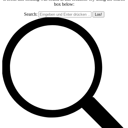
box below:
Search: