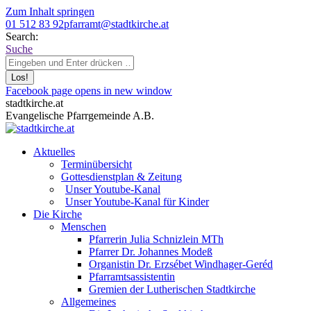
Zum Inhalt springen
01 512 83 92
pfarramt@stadtkirche.at
Search:
Suche
Facebook page opens in new window
stadtkirche.at
Evangelische Pfarrgemeinde A.B.
Aktuelles
Terminübersicht
Gottesdienstplan & Zeitung
Unser Youtube-Kanal
Unser Youtube-Kanal für Kinder
Die Kirche
Menschen
Pfarrerin Julia Schnizlein MTh
Pfarrer Dr. Johannes Modeß
Organistin Dr. Erzsébet Windhager-Geréd
Pfarramtsassistentin
Gremien der Lutherischen Stadtkirche
Allgemeines