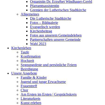
Organistin Dr. Erzsébet Windhager-Geréd
Pfarramtsassistentin
Gremien der Lutherischen Stadtkirche
Allgemeines
Die Lutherische Stadtkirche
Fotos – Bildgalerie
Evangelisch werden
Kirchenbeitrag
Fotos aus unserem Gemeindeleben
Partnerschaften unserer Gemeinde
Wahl 2023
Kirchenleben
Taufe
Konfirmation
Hochzeit
Segnungsfeste und persönliche Feiern
Beerdigung
Unsere Angebote
Familie & Kinder
Jugend und junge Erwachsene
Frauentreff
Chor
Am Ersten im Ersten | Gesprächskreis
Literaturkreis
Kunst erleben