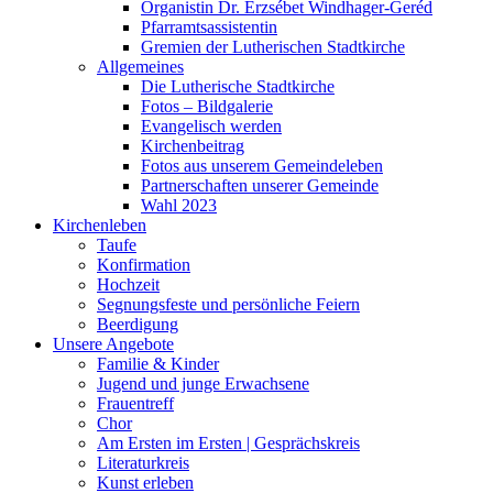
Organistin Dr. Erzsébet Windhager-Geréd
Pfarramtsassistentin
Gremien der Lutherischen Stadtkirche
Allgemeines
Die Lutherische Stadtkirche
Fotos – Bildgalerie
Evangelisch werden
Kirchenbeitrag
Fotos aus unserem Gemeindeleben
Partnerschaften unserer Gemeinde
Wahl 2023
Kirchenleben
Taufe
Konfirmation
Hochzeit
Segnungsfeste und persönliche Feiern
Beerdigung
Unsere Angebote
Familie & Kinder
Jugend und junge Erwachsene
Frauentreff
Chor
Am Ersten im Ersten | Gesprächskreis
Literaturkreis
Kunst erleben