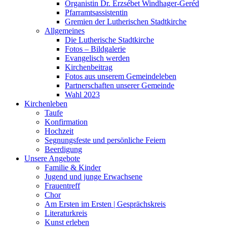
Organistin Dr. Erzsébet Windhager-Geréd
Pfarramtsassistentin
Gremien der Lutherischen Stadtkirche
Allgemeines
Die Lutherische Stadtkirche
Fotos – Bildgalerie
Evangelisch werden
Kirchenbeitrag
Fotos aus unserem Gemeindeleben
Partnerschaften unserer Gemeinde
Wahl 2023
Kirchenleben
Taufe
Konfirmation
Hochzeit
Segnungsfeste und persönliche Feiern
Beerdigung
Unsere Angebote
Familie & Kinder
Jugend und junge Erwachsene
Frauentreff
Chor
Am Ersten im Ersten | Gesprächskreis
Literaturkreis
Kunst erleben