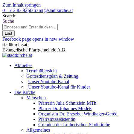
Zum Inhalt springen
01 512 83 92
pfarramt@stadtkirche.at
Search:
Suche
Facebook page opens in new window
stadtkirche.at
Evangelische Pfarrgemeinde A.B.
Aktuelles
Terminübersicht
Gottesdienstplan & Zeitung
Unser Youtube-Kanal
Unser Youtube-Kanal für Kinder
Die Kirche
Menschen
Pfarrerin Julia Schnizlein MTh
Pfarrer Dr. Johannes Modeß
Organistin Dr. Erzsébet Windhager-Geréd
Pfarramtsassistentin
Gremien der Lutherischen Stadtkirche
Allgemeines